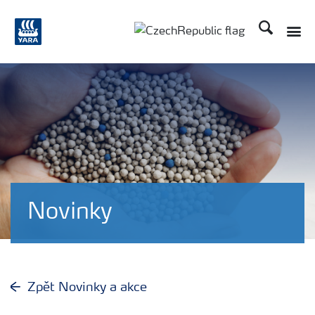
Hledat
Toggle
Toggle country language
Novinky
Zpět Novinky a akce