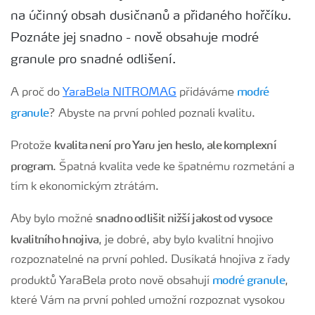
na účinný obsah dusičnanů a přidaného hořčíku.
Poznáte jej snadno - nově obsahuje modré
granule pro snadné odlišení.
modré
A proč do
YaraBela NITROMAG
přidáváme
granule
? Abyste na první pohled poznali kvalitu.
kvalita není pro Yaru jen heslo, ale komplexní
Protože
program
. Špatná kvalita vede ke špatnému rozmetání a
tím k ekonomickým ztrátám.
snadno odlišit nižší jakost od vysoce
Aby bylo možné
kvalitního hnojiva
, je dobré, aby bylo kvalitní hnojivo
rozpoznatelné na první pohled. Dusíkatá hnojiva z řady
modré granule
produktů YaraBela proto nově obsahují
,
které Vám na první pohled umožní rozpoznat vysokou