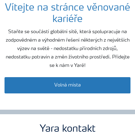
Yara v České republice
Vítejte na stránce věnované
kariéře
Kde působíme
Staňte se součástí globální sítě, která spolupracuje na
zodpovědném a výhodném řešení některých z největších
Kariéra
výzev na světě - nedostatku přírodních zdrojů,
nedostatku potravin a změn životního prostředí. Přidejte
se k nám v Yarě!
Volná místa
Yara kontakt