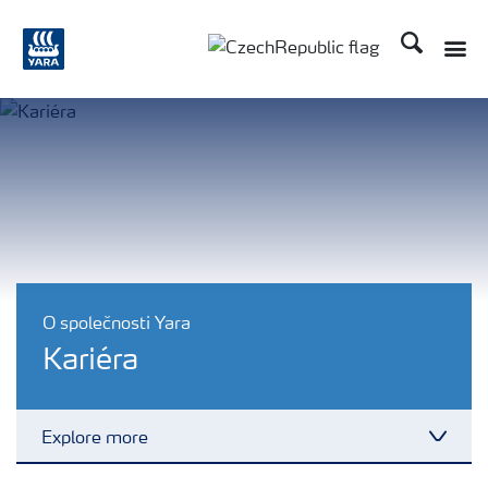
Hledat
Toggle
Toggle country language
O společnosti Yara
Kariéra
Explore more
Toggl