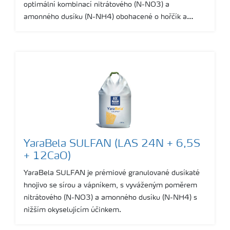
optimální kombinací nitrátového (N-NO3) a
amonného dusíku (N-NH4) obohacené o hořčík a
vápník s nižším okyselujícím účinkem.
YaraBela SULFAN (LAS 24N + 6,5S
+ 12CaO)
YaraBela SULFAN je prémiové granulované dusíkaté
hnojivo se sírou a vápníkem, s vyváženým poměrem
nitrátového (N-NO3) a amonného dusíku (N-NH4) s
nižším okyselujícím účinkem.