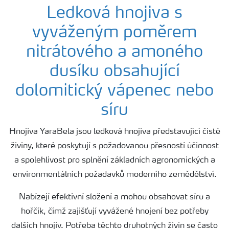
Plány výživy
Ledková hnojiva s
vyváženým poměrem
Hnojiva
nitrátového a amoného
dusíku obsahující
Nástroje a služby
dolomitický vápenec nebo
Bezpečnost hnojiv
síru
Hnojiva YaraBela jsou ledková hnojiva představující čisté
Dokumenty
živiny, které poskytují s požadovanou přesností účinnost
a spolehlivost pro splnění základních agronomických a
Yara email klub
environmentálních požadavků moderního zemědělství.
Nabízejí efektivní složení a mohou obsahovat síru a
Kontakty
hořčík, čímž zajišťují vyvážené hnojení bez potřeby
dalších hnojiv. Potřeba těchto druhotných živin se často