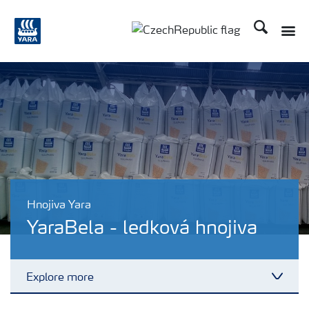
Hledat
Toggle
Toggle country language
Hnojiva Yara
YaraBela - ledková hnojiva
Explore more
Toggl