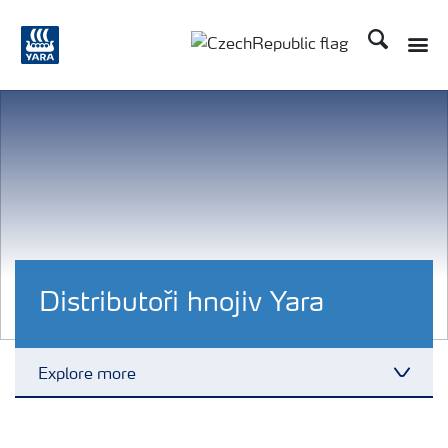
Hledat
Toggle
Toggle country language
Distributoři hnojiv Yara
Explore more
Toggl
Plány výživy