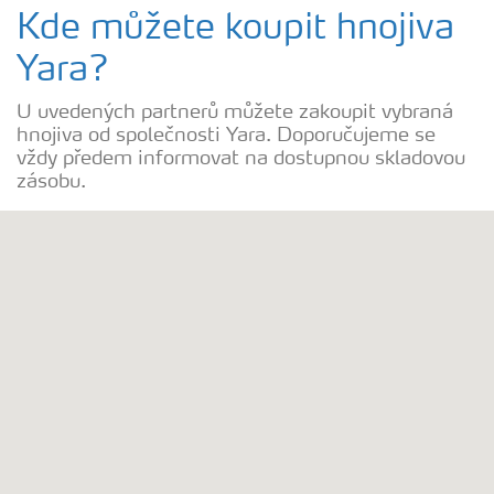
Kde můžete koupit hnojiva
Hnojiva
Yara?
U uvedených partnerů můžete zakoupit vybraná
Nástroje a služby
hnojiva od společnosti Yara. Doporučujeme se
vždy předem informovat na dostupnou skladovou
zásobu.
Bezpečnost hnojiv
Dokumenty
Yara email klub
Kontakty