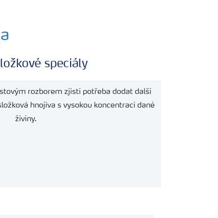
ta
ložkové speciály
istovým rozborem zjistí potřeba dodat další
osložková hnojiva s vysokou koncentrací dané
živiny.