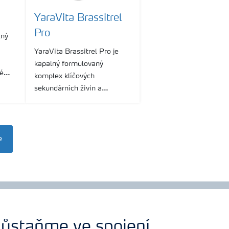
YaraVita Brassitrel
Pro
lný
YaraVita Brassitrel Pro je
kapalný formulovaný
né
komplex klíčových
sekundárních živin a
O,
mikroprvků pro olejniny.
1g
e
ůstaňme ve spojení