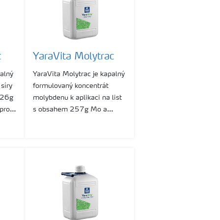
c
YaraVita Molytrac
palný
YaraVita Molytrac je kapalný
síry
formulovaný koncentrát
326g
molybdenu k aplikaci na list
 pro
s obsahem 257g Mo a
264g P2O5/litr vhodný k
řady
odstranění deficitu
molybdenu.