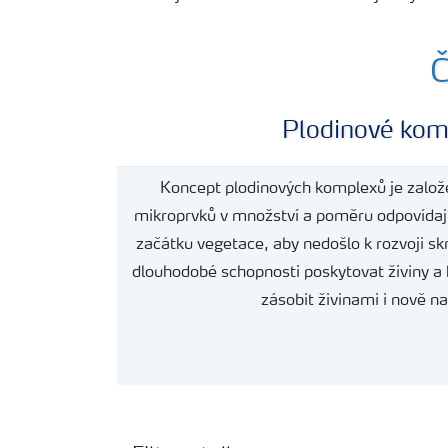
Č
Plo
dinové kom
Koncept plodinových komplexů je založe
mikroprvků v množství a poměru odpovídají
začátku vegetace, aby nedošlo k rozvoji skr
dlouhodobé schopnosti poskytovat živiny a 
zásobit živinami i nově nar