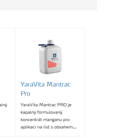
YaraVita Mantrac
Pro
alný
YaraVita Mantrac PRO je
kapalný formulovaný
koncentrát manganu pro
aplikaci na list s obsahem
508g Mn a 69g N/litru