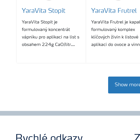
YaraVita Stopit
YaraVita Frutrel
YaraVita Stopit je
YaraVita Frutrel je kapa
formulovaný koncentrát
formulovaný komplex
vápníku pro aplikaci na list s
klíčových živin k listové
obsahem 224g CaO/litr
aplikaci do ovoce a vin
vhodný k odstranění deficitu
révy s obsahem 70g N,
vápníku u jádrové ovoce a
255g P2O5, 297g Ca
jiných kultur.
100g MgO, 21g B a 5
Zn/litr.
Show mor
Rychlé odkazy
Z