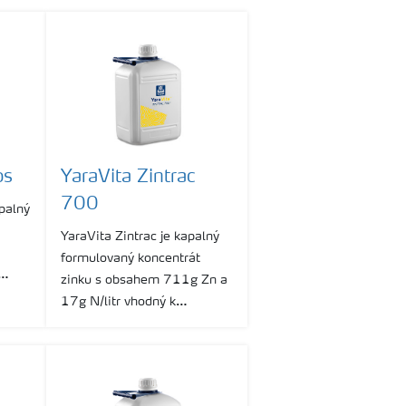
vhodný pro odstranění
nedostatku manganu.
os
YaraVita Zintrac
700
palný
YaraVita Zintrac je kapalný
formulovaný koncentrát
zinku s obsahem 711g Zn a
ro
17g N/litr vhodný k
odstranění deficitu zinku
chorob
listovou aplikací.