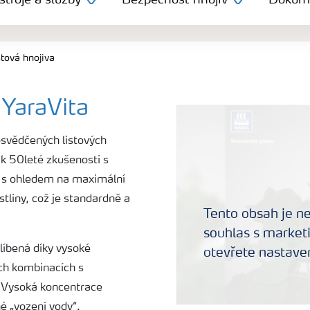
troje a služby
Bezpečnost hnojiv
Dokum
stová hnojiva
YaraVita
osvědčených listových
ak 50leté zkušenosti s
na s ohledem na maximální
stliny, což je standardně a
Tento obsah je n
souhlas s marketi
líbená díky vysoké
otevřete nastaven
ých kombinacích s
y. Vysoká koncentrace
é „vození vody“.