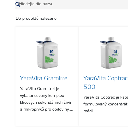
16
produktů nalezeno
YaraVita Gramitrel
YaraVita Coptrac
500
YaraVita Gramitrel je
vybalancovaný komplex
YaraVita Coptrac je kap
klíčových sekundárních živin
formulovaný koncentrát
a mikroprvků pro obiloviny. Je
mědi.
to formulované kapalné
speciální listové hnojivo s