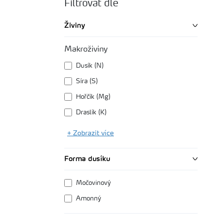
Filtrovat dle
Živiny
Makroživiny
Dusík (N)
Síra (S)
Hořčík (Mg)
Draslík (K)
+ Zobrazit více
Forma dusíku
Močovinový
Amonný