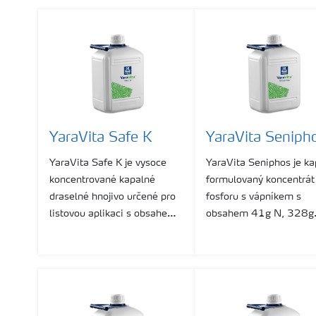
obsahem 64g N, 267g
MgO, 50g Cu, 150g Mn a
88g Zn/litr.
YaraVita Safe K
YaraVita Seniph
YaraVita Safe K je vysoce
YaraVita Seniphos je ka
koncentrované kapalné
formulovaný koncentrát
draselné hnojivo určené pro
fosforu s vápníkem s
listovou aplikaci s obsahem
obsahem 41g N, 328g
510g K2O a 45g N/litru.
P2O5 a 55g CaO/litr p
zlepšení kvality plodů a
redukci fyziologických 
při skladování.