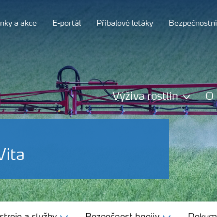
nky a akce
E-portál
Příbalové letáky
Bezpečnostní 
Výživa rostlin
O 
Vita