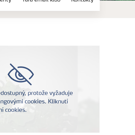
enty
Yara email klub
Kontakty
edostupný, protože vyžaduje
ngovými cookies. Kliknutí
í cookies.