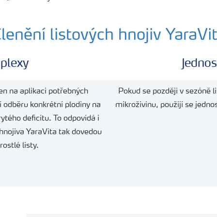
lenění listových hnojiv YaraVi
plexy
Jednos
n na aplikaci potřebných
Pokud se později v sezóně l
 odběru konkrétní plodiny na
mikroživinu, použijí se jedn
ytého deficitu. To odpovídá i
hnojiva YaraVita tak dovedou
ostlé listy.