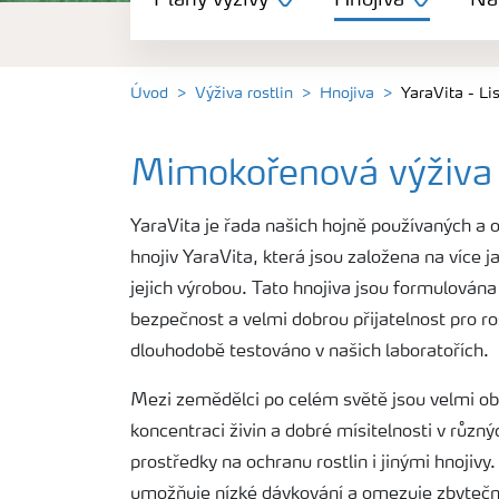
Plány výživy
Hnojiva
Nás
Hnojiva
Nástroje a služby
Úvod
Výživa rostlin
Hnojiva
YaraVita - Li
Bezpečnost hnojiv
Mimokořenová výživa 
YaraVita je řada našich hojně používaných a 
Dokumenty
hnojiv YaraVita, která jsou založena na více j
jejich výrobou. Tato hnojiva jsou formulová
Yara email klub
bezpečnost a velmi dobrou přijatelnost pro ro
dlouhodobě testováno v našich laboratořích.
Kontakty
Mezi zemědělci po celém světě jsou velmi ob
koncentraci živin a dobré mísitelnosti v různ
prostředky na ochranu rostlin i jinými hnojiv
umožňuje nízké dávkování a omezuje zbytečn