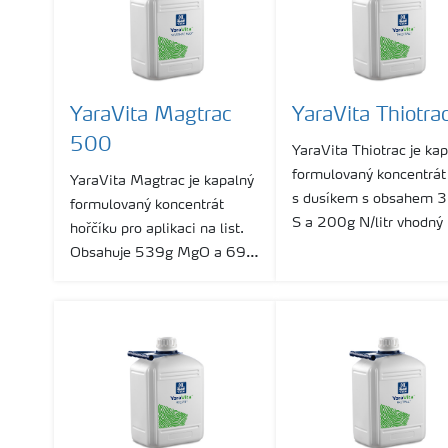
YaraVita Magtrac
YaraVita Thiotra
500
YaraVita Thiotrac je ka
formulovaný koncentrát 
YaraVita Magtrac je kapalný
s dusíkem s obsahem 
formulovaný koncentrát
S a 200g N/litr vhodný
hořčíku pro aplikaci na list.
odstranění deficitu síry
Obsahuje 539g MgO a 69g
listovou apliakcí u celé 
N/litr.
plodin.