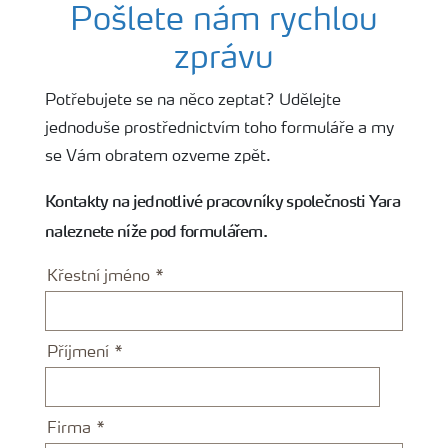
Pošlete nám rychlou
Hnojiva
zprávu
Potřebujete se na něco zeptat? Udělejte
Nástroje a služby
jednoduše prostřednictvím toho formuláře a my
se Vám obratem ozveme zpět.
Bezpečnost hnojiv
Kontakty na jednotlivé pracovníky společnosti Yara
naleznete níže pod formulářem.
Dokumenty
Křestní jméno
Yara email klub
Příjmení
Kontakty
Firma