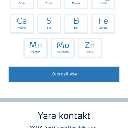
Dusík
Fosfor
Draslík
Hořčík
Ca
S
B
Fe
Vápník
Síra
Bór
Železo
Mn
Mo
Zn
Mangan
Molybden
Zinek
Zobrazit vše
Yara kontakt