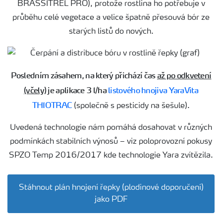
BRASSITREL PRO), protože rostlina ho potřebuje v
průběhu celé vegetace a velice špatně přesouvá bór ze
starých listů do nových.
Posledním zásahem, na který přichází čas
až po odkvetení
(včely)
je aplikace 3 l/ha
listového hnojiva YaraVita
THIOTRAC
(společně s pesticidy na šešule).
Uvedená technologie nám pomáhá dosahovat v různých
podmínkách stabilních výnosů – viz poloprovozní pokusy
SPZO Temp 2016/2017 kde technologie Yara zvítězila.
Stáhnout plán hnojení řepky (plodinové doporučení)
jako PDF