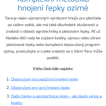
hnojení řepky ozimé
Hnojiva
Yara je nejen významným výrobcem hnojiv pro pěstitele
po celém světě, ale má také dlouholeté zkušenosti a
Nástroje a služby
znalosti v oblasti agrotechniky a pěstování řepky. Ať už
hledáte dílčí rady ke zvýšení kvality, výnosu nebo zdraví
Bezpečnost hnojiv
pěstované řepky nebo komplexní doporučený program
výživy, prostudujte si o jaké znalosti se s Vámi Yara může
Dokumenty
podělit.
V této části dále najdete:
Yara email klub
Doporučení pro podzimní hnojení řepky
Kontakty
Doporučení pro jarní hnojení řepky
Další články o agrotechnice řepky - jak zlepší výnos a
kvalitu