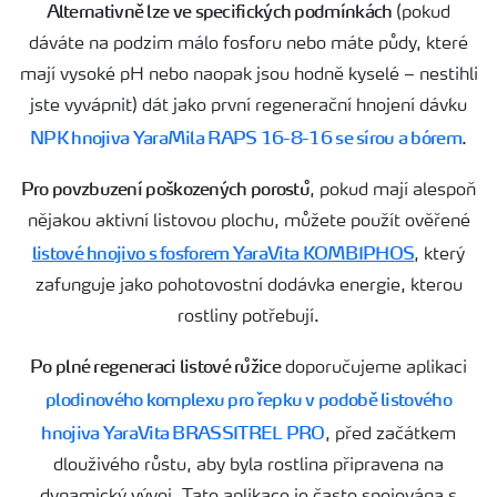
Alternativně lze ve specifických podmínkách
(pokud
dáváte na podzim málo fosforu nebo máte půdy, které
mají vysoké pH nebo naopak jsou hodně kyselé – nestihli
jste vyvápnit) dát jako první regenerační hnojení dávku
NPK hnojiva YaraMila RAPS 16-8-16 se sírou a bórem
.
Pro povzbuzení poškozených porostů
, pokud mají alespoň
nějakou aktivní listovou plochu, můžete použít ověřené
listové hnojivo s fosforem YaraVita KOMBIPHOS
, který
zafunguje jako pohotovostní dodávka energie, kterou
rostliny potřebují.
Po plné regeneraci listové růžice
doporučujeme aplikaci
plodinového komplexu pro řepku v podobě listového
hnojiva YaraVita BRASSITREL PRO
, před začátkem
dlouživého růstu, aby byla rostlina připravena na