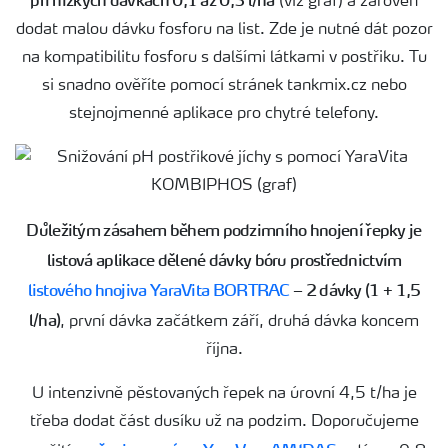
při nízkých dávkách 0,1 až 0,3 l/ha
(viz graf) a zárověň
dodat malou dávku fosforu na list. Zde je nutné dát pozor
na kompatibilitu fosforu s dalšími látkami v postřiku. Tu
si snadno ověříte pomocí stránek tankmix.cz nebo
stejnojmenné aplikace pro chytré telefony.
Důležitým zásahem během podzimního hnojení řepky je
listová aplikace dělené dávky bóru prostřednictvím
listového hnojiva YaraVita BORTRAC
– 2 dávky (1 + 1,5
l/ha)
, první dávka začátkem září, druhá dávka koncem
října.
U intenzivně pěstovaných řepek na úrovní 4,5 t/ha je
třeba dodat část dusíku už na podzim. Doporučujeme