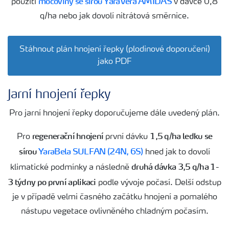
močoviny se sírou YaraVera AMIDAS
použití
v dávce 0,8
q/ha nebo jak dovolí nitrátová směrnice.
Stáhnout plán hnojení řepky (plodinové doporučení)
jako PDF
Jarní hnojení řepky
Pro jarní hnojení řepky doporučujeme dále uvedený plán.
regenerační hnojení
1,5 q/ha ledku se
Pro
první dávku
sírou
YaraBela SULFAN (24N, 6S)
hned jak to dovolí
druhá dávka 3,5 q/ha 1-
klimatické podmínky a následně
3 týdny po první aplikaci
podle vývoje počasí. Delší odstup
je v případě velmi časného začátku hnojení a pomalého
nástupu vegetace ovlivněného chladným počasím.