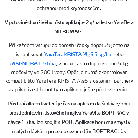
dynamický vývoj. Tato aplikace je často spojována s
ochranou proti krytonoscům.
V polovině dlouživého růstu aplikujte 2 q/ha ledku YaraBela
NITROMAG.
Při každém vstupu do porostu řepky doporučujeme na
YaraTera KRISTA MgS 5 kg/ha
list aplikovat
nebo
MAGNITRA-L 5 l/ha
, v praxi často doplňovanou 5 kg
močoviny ve 200 l vody. Opět je nutné zkontrolovat
kompatibilitu YaraTera KRISTA MgS s ostaními partnery
v aplikaci a stihnout tyto aplikace ještě před kvetením.
Před začátkem kvetení je čas na aplikaci další dávky bóru
prostřednictvím listového hnojiva YaraVita BORTRAC v
dávce 1 l/ha
Aplikace bóru má smysl v
, lze spojit s POR.
malých dávkách po celou sezonu
(3x BORTRAC, 1x