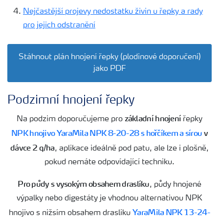
Nejčastější projevy nedostatku živin u řepky a rady
pro jejich odstranění
Stáhnout plán hnojení řepky (plodinové doporučení)
jako PDF
Podzimní hnojení řepky
základní hnojení
Na podzim doporučujeme pro
řepky
NPK hnojivo YaraMila NPK 8-20-28 s hořčíkem a sírou
v
dávce 2 q/ha
, aplikace ideálně pod patu, ale lze i plošně,
pokud nemáte odpovídající techniku.
Pro půdy s vysokým obsahem draslíku
, půdy hnojené
výpalky nebo digestáty je vhodnou alternativou NPK
YaraMila NPK 13-24-
hnojivo s nižsím obsahem draslíku