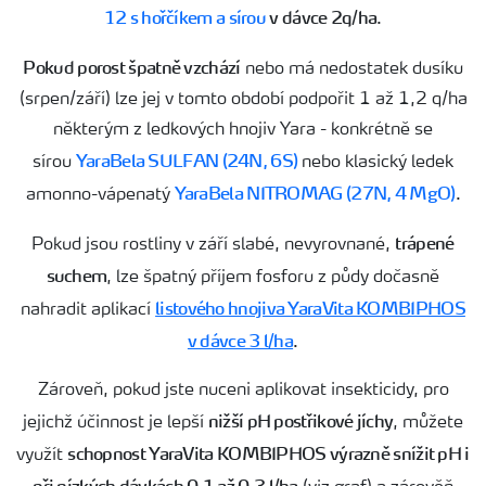
12 s hořčíkem a sírou
v dávce 2q/ha
.
Pokud porost špatně vzchází
nebo má nedostatek dusíku
(srpen/září) lze jej v tomto období podpořit 1 až 1,2 q/ha
některým z ledkových hnojiv Yara - konkrétně se
YaraBela SULFAN (24N, 6S)
sírou
nebo klasický ledek
YaraBela NITROMAG (27N, 4 MgO)
amonno-vápenatý
.
trápené
Pokud jsou rostliny v září slabé, nevyrovnané,
suchem
, lze špatný příjem fosforu z půdy dočasně
listového hnojiva YaraVita KOMBIPHOS
nahradit aplikací
v dávce 3 l/ha
.
Zároveň, pokud jste nuceni aplikovat insekticidy, pro
nižší pH postřikové jíchy
jejichž účinnost je lepší
, můžete
schopnost YaraVita KOMBIPHOS výrazně snížit pH i
využít