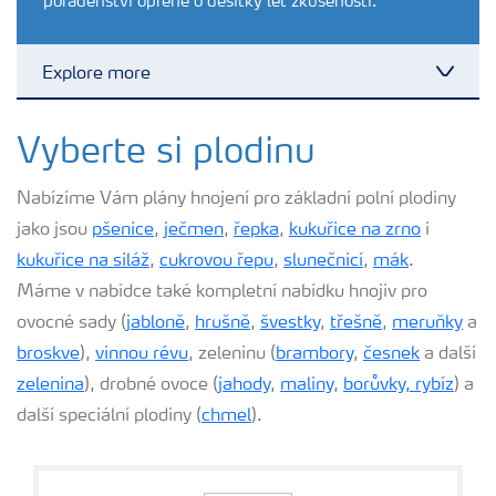
poradenství opřené o desítky let zkušeností.
Explore more
Toggl
Plány výživy
Vyberte si plodinu
Nabízíme Vám plány hnojení pro základní polní plodiny
Hnojiva
jako jsou
pšenice
,
ječmen
,
řepka
,
kukuřice na zrno
i
kukuřice na siláž
,
cukrovou řepu
,
slunečnicí
,
mák
.
Nástroje a služby
Máme v nabídce také kompletní nabídku hnojiv pro
ovocné sady (
jabloně
,
hrušně
,
švestky
,
třešně
,
meruňky
a
Bezpečnost hnojiv
broskve
),
vinnou révu
, zeleninu (
brambory
,
česnek
a další
zelenina
), drobné ovoce (
jahody
,
maliny
,
borůvky,
rybíz
) a
další speciální plodiny (
chmel
).
Dokumenty
Yara email klub