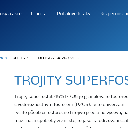
nky a akce
E-portál
Příbalové letáky
Bezpečnostní 
Výživa rostlin
O 
va
TROJITY SUPERFOSFAT 45% P2O5
TROJITY SUPERFO
Trojitý superfosfát 45% P2O5 je granulované fosforečn
s vodorozpustným fosforem (P2O5). Je to univerzální f
rychle působící fosforečné hnojivo před a po výsevu, na 
maximální spotřeby živin, stejně jako na udržování stál