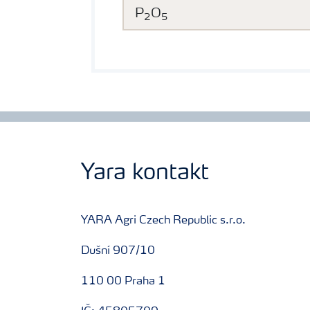
P
O
2
5
Yara kontakt
YARA Agri Czech Republic s.r.o.
Dušní 907/10
110 00 Praha 1