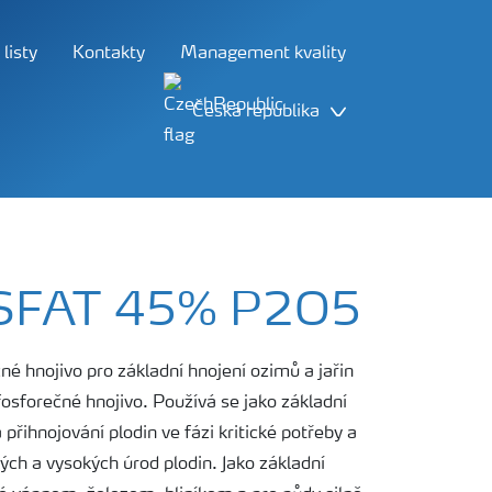
listy
Kontakty
Management kvality
Česká republika
společnosti Yara
Hledat
SFAT 45% P2O5
é hnojivo pro základní hnojení ozimů a jařin
osforečné hnojivo. Používá se jako základní
přihnojování plodin ve fázi kritické potřeby a
ých a vysokých úrod plodin. Jako základní