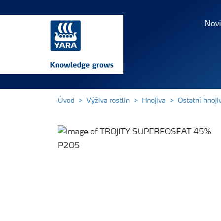
Novi
Úvod
Výživa rostlin
Hnojiva
Ostatní hnoji