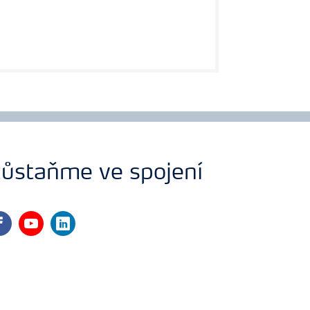
ůstaňme ve spojení
cebook
youtube
linkedin