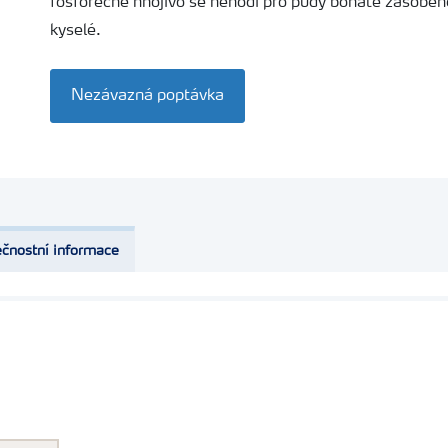
fosforečné hnojivo se nehodí pro půdy bohatě zásoben
kyselé.
Nezávazná poptávka
čnostní informace