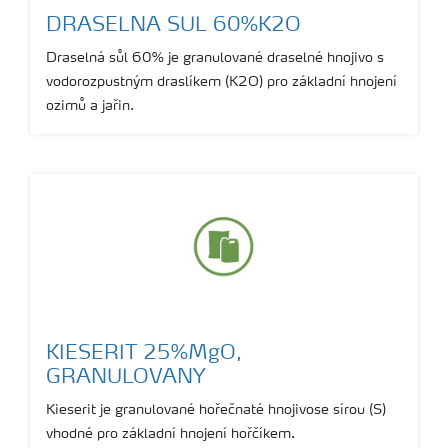
DRASELNA SUL 60%K2O
Draselná sůl 60% je granulované draselné hnojivo s
vodorozpustným draslíkem (K2O) pro základní hnojení
ozimů a jařin.
KIESERIT 25%MgO,
GRANULOVANY
Kieserit je granulované hořečnaté hnojivose sírou (S)
vhodné pro základní hnojení hořčíkem.