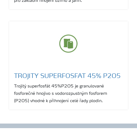
pro základní hnojení ozimů a jařin.
TROJITY SUPERFOSFAT 45% P2O5
Trojitý superfosfát 45%P2O5 je granulované
fosforečné hnojivo s vodorozpustným fosforem
(P2O5) vhodné k přihnojení celé řady plodin.
Show more