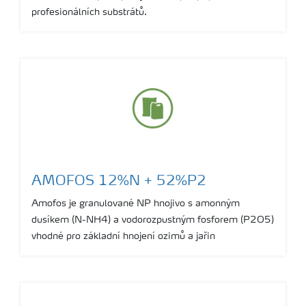
profesionálních substrátů.
AMOFOS 12%N + 52%P2
Amofos je granulované NP hnojivo s amonným
dusíkem (N-NH4) a vodorozpustným fosforem (P2O5)
vhodné pro základní hnojení ozimů a jařin