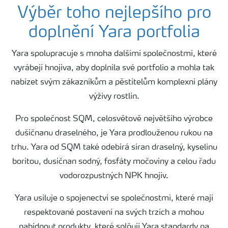
Plány výživy
Výběr toho nejlepšího pro
doplnění Yara portfolia
Hnojiva
Yara spolupracuje s mnoha dalšími společnostmi, které
vyrábejí hnojiva, aby doplnila své portfolio a mohla tak
Nástroje a služby
nabízet svým zákazníkům a pěstitelům komplexní plány
výživy rostlin.
Bezpečnost hnojiv
Pro společnost SQM, celosvětově největšího výrobce
dušičnanu draselného, je Yara prodlouženou rukou na
Dokumenty
trhu. Yara od SQM také odebírá síran draselný, kyselinu
boritou, dusičnan sodný, fosfáty močoviny a celou řadu
Yara email klub
vodorozpustných NPK hnojiv.
Yara usiluje o spojenectví se společnostmi, které mají
Kontakty
respektované postavení na svých trzích a mohou
nabídnout produkty, které splňují Yara standardy na