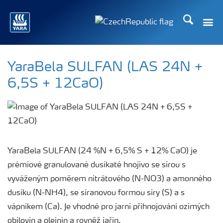
Hledat
Toggle
Toggle country language
YaraBela SULFAN (LAS 24N +
6,5S + 12CaO)
YaraBela SULFAN (24 %N + 6,5% S + 12% CaO) je
prémiové granulované dusíkaté hnojivo se sírou s
vyváženým poměrem nitrátového (N-NO3) a amonného
dusíku (N-NH4), se síranovou formou síry (S) a s
vápníkem (Ca). Je vhodné pro jarní přihnojování ozimých
obilovin a olejnin a rovněž jařin.