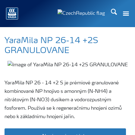
Hledat
YaraMila NP 26-14 +2S
GRANULOVANE
YaraMila NP 26 - 14 +2 S je prémiové granulované
kombinované NP hnojivo s amonným (N-NH4) a
nitrátovým (N-NO3) dusíkem a vodorozpustným
fosforem. Používá se k regeneračnímu hnojení ozimů
nebo k základnímu hnojení jařin.