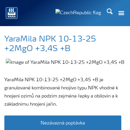
Hledat
YaraMila NPK 10-13-25
+2MgO +3,4S +B
YaraMila NPK 10-13-25 +2MgO +3,4S +B je
granulované kombinované hnojivo typu NPK vhodné k
hnojení ozimů na podzim zejména řepky a obilovin a k
základnímu hnojení jařin.
Nezávazná poptávka