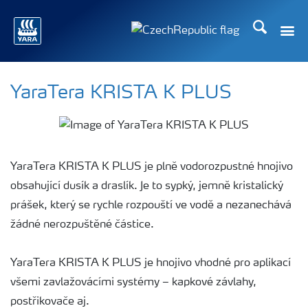
Hledat
Toggle
Toggle country language
YaraTera KRISTA K PLUS
YaraTera KRISTA K PLUS je plně vodorozpustné hnojivo
obsahující dusík a draslík. Je to sypký, jemně kristalický
prášek, který se rychle rozpouští ve vodě a nezanechává
žádné nerozpuštěné částice.
YaraTera KRISTA K PLUS je hnojivo vhodné pro aplikací
všemi zavlažovácími systémy – kapkové závlahy,
postřikovače aj.