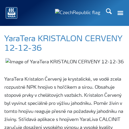
Hledat
YaraTera KRISTALON CERVENY
12-12-36
YaraTera Kristalon Červený je krystalické, ve vodě zcela
rozpustné NPK hnojivo s hořčíkem a sírou. Obsahuje
stopové prvky v chelátových vazbách. Kristalon Červený
byl vyvinut speciálně pro výživu jahodníku. Poměr živin v
tomto hnojivu reaguje přesně na požadavky jahodníku na
živiny. Střídavá aplikace s hnojivem YaraLiva CALCINIT
zaručuje dosažení vysokého výnosu a vysoké kvality