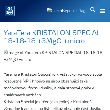
Hledat
Toggle
Toggle country language
YaraTera KRISTALON SPECIAL
18-18-18 +3MgO +micro
YaraTera Kristalon Special je krystalické, ve vodě zcela
rozpustné NPK hnojivo se sírou obsahující také
močovinovou formu dusíku, a dále stopové prvky v
chelátových vazbách.
Kristalon Speciál je určen jako jediný z Kristalonů
výhradně k aplikaci na list, jelikož obsahuje část dusíku