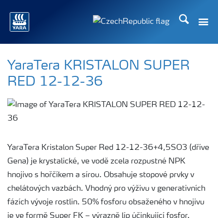
Hledat
Toggle
Toggle country language
YaraTera KRISTALON SUPER
RED 12-12-36
YaraTera Kristalon Super Red 12-12-36+4,5SO3 (dříve
Gena) je krystalické, ve vodě zcela rozpustné NPK
hnojivo s hořčíkem a sírou. Obsahuje stopové prvky v
chelátových vazbách. Vhodný pro výživu v generativních
fázích vývoje rostlin. 50% fosforu obsaženého v hnojivu
je ve formě Super FK – výrazně líp účinkující fosfor.