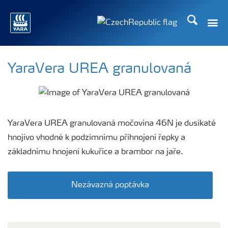
Hledat
Toggle
Toggle country language
YaraVera UREA granulovaná
YaraVera UREA granulovaná močovina 46N je dusíkaté
hnojivo vhodné k podzimnímu přihnojení řepky a
základnímu hnojení kukuřice a brambor na jaře.
Nezávazná poptávka