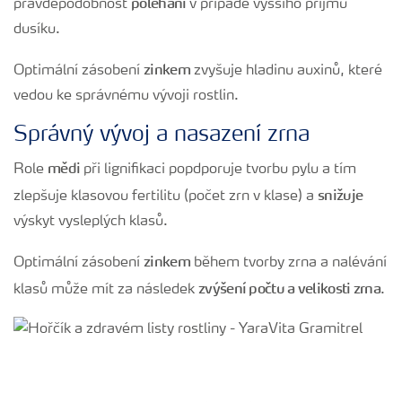
poléhání
pravděpodobnost
v případě vyššího příjmu
dusíku.
zinkem
Optimální zásobení
zvyšuje hladinu auxinů, které
vedou ke správnému vývoji rostlin.
Správný vývoj a nasazení zrna
mědi
Role
při lignifikaci popdporuje tvorbu pylu a tím
snižuje
zlepšuje klasovou fertilitu (počet zrn v klase) a
výskyt vysleplých klasů.
zinkem
Optimální zásobení
během tvorby zrna a nalévání
zvýšení počtu a velikosti zrna
klasů může mít za následek
.