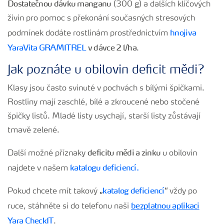
Dostatečnou dávku manganu
(300 g) a dalších klíčových
živin pro pomoc s překonání současných stresových
hnojiva
podmínek dodáte rostlinám prostřednictvím
YaraVita GRAMITREL
v dávce 2 l/ha
.
Jak poznáte u obilovin deficit mědi?
Klasy jsou často svinuté v pochvách s bílými špičkami.
Rostliny mají zaschlé, bílé a zkroucené nebo stočené
špičky listů. Mladé listy usychají, starší listy zůstávají
tmavě zelené.
deficitu mědi a zinku
Další možné příznaky
u obilovin
katalogu deficiencí.
najdete v našem
„
katalog deficiencí
“
Pokud chcete mít takový
vždy po
bezplatnou aplikaci
ruce, stáhněte si do telefonu naši
Yara CheckIT
.