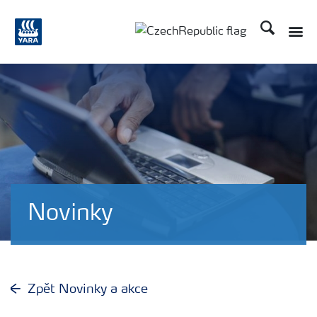
Hledat
Toggle
Toggle country language
Novinky
Zpět Novinky a akce