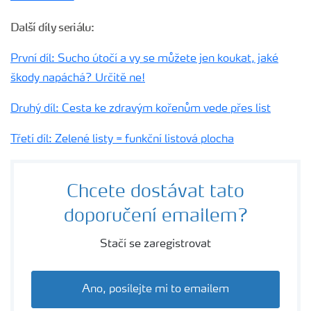
Další díly seriálu:
První díl: Sucho útočí a vy se můžete jen koukat, jaké
škody napáchá? Určitě ne!
Druhý díl: Cesta ke zdravým kořenům vede přes list
Třetí díl: Zelené listy = funkční listová plocha
Chcete dostávat tato
doporučení emailem?
Stačí se zaregistrovat
Ano, posílejte mi to emailem