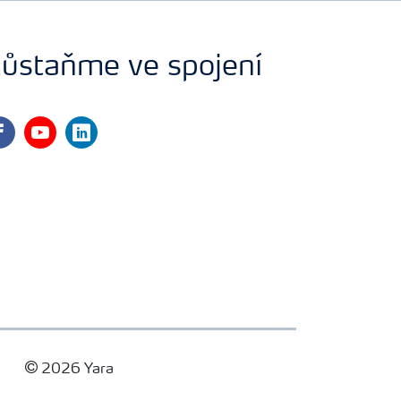
ůstaňme ve spojení
cebook
youtube
linkedin
2026 Yara