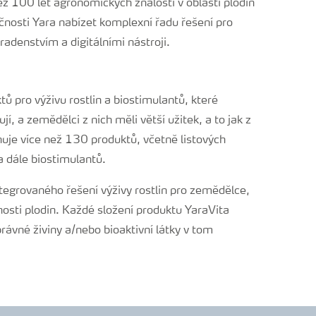
než 100 let agronomických znalostí v oblasti plodin
čnosti Yara nabízet komplexní řadu řešení pro
adenstvím a digitálními nástroji.
ů pro výživu rostlin a biostimulantů, které
ují, a zemědělci z nich měli větší užitek, a to jak z
rnuje více než 130 produktů, včetně listových
 a dále biostimulantů.
tegrovaného řešení výživy rostlin pro zemědělce,
stnosti plodin. Každé složení produktu YaraVita
ávné živiny a/nebo bioaktivní látky v tom