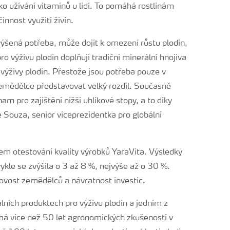
ko užívání vitamínů u lidí. To pomáhá rostlinám
innost využití živin.
výšená potřeba, může dojít k omezení růstu plodin,
pro výživu plodin doplňují tradiční minerální hnojiva
výživy plodin. Přestože jsou potřeba pouze v
zemědělce představovat velký rozdíl. Současně
m pro zajištění nižší uhlíkové stopy, a to díky
 Souza, senior viceprezidentka pro globální
em otestování kvality výrobků YaraVita. Výsledky
ykle se zvýšila o 3 až 8 %, nejvýše až o 30 %.
skovost zemědělců a návratnost investic.
lních produktech pro výživu plodin a jedním z
má více než 50 let agronomických zkušeností v