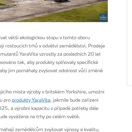
at větší ekologickou stopu v tomto oboru
leji rostoucích trhů v odvětví zemědělství. Prodeje
timulantů YaraVita vzrostly za posledních 20 let
avováno tak, aby produkty splňovaly specifické
a aby jim pomáhaly zvyšovat odolnost vůči změně
ajícího místa výroby v britském Yorkshire, umožní
tu pro
produkty YaraVita
, jakmile bude zařízení
5, a výrobní kapacitu v případě potřeby dále
bude vyvážena na trhy po celém světě.
omáhají zemědělcům zvyšovat výnosy a kvalitu,