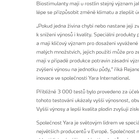
Biostimulanty mají u rostlin stejný význam ja
lépe se přizpůsobit změně klimatu a zlepšit úč
„Pokud jedna živina chybí nebo nastane její z
k snížení výnosů i kvality. Speciální produkty 
a mají klíčový význam pro dosažení vyvážené 
malých množstvích, jejich použití může pro 
mají v případě produkce potravin zásadní význa
zvýšení výnosu na jednotku půdy,“ říká Rejane
inovace ve společnosti Yara International.
Přibližně 3 000 testů bylo provedeno za účel
tohoto testování ukázaly vyšší výnosnost, obv
Vyšší výnosy a lepší kvalita plodin zvyšují zi
Společnost Yara je světovým lídrem ve speciá
největších producentů v Evropě. Společnost 