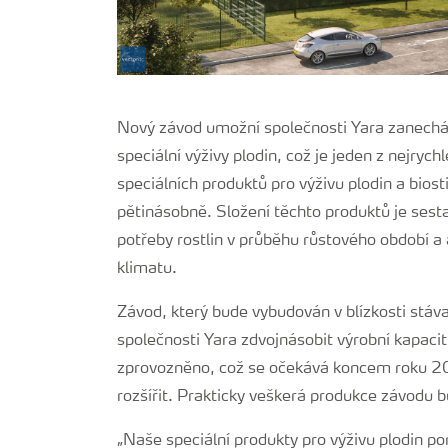
Nový závod umožní společnosti Yara zanecháv
speciální výživy plodin, což je jeden z nejrych
speciálních produktů pro výživu plodin a bios
pětinásobně. Složení těchto produktů je sest
potřeby rostlin v průběhu růstového období 
klimatu.
Závod, který bude vybudován v blízkosti stáv
společnosti Yara zdvojnásobit výrobní kapaci
zprovozněno, což se očekává koncem roku 202
rozšířit. Prakticky veškerá produkce závodu 
„Naše speciální produkty pro výživu plodin p