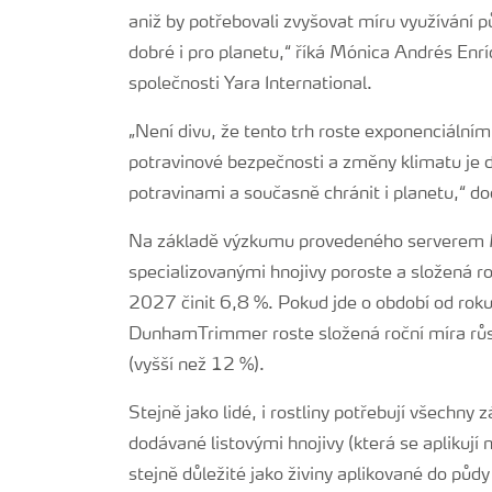
aniž by potřebovali zvyšovat míru využívání p
dobré i pro planetu,“ říká Mónica Andrés Enr
společnosti Yara International.
„Není divu, že tento trh roste exponenciální
potravinové bezpečnosti a změny klimatu je dů
potravinami a současně chránit i planetu,“ d
Na základě výzkumu provedeného serverem M
specializovanými hnojivy poroste a složená 
2027 činit 6,8 %. Pokud jde o období od ro
DunhamTrimmer roste složená roční míra růstu
(vyšší než 12 %).
Stejně jako lidé, i rostliny potřebují všechny z
dodávané listovými hnojivy (která se aplikují n
stejně důležité jako živiny aplikované do půdy