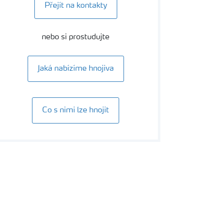
Přejít na kontakty
nebo si prostudujte
Jaká nabízíme hnojiva
Co s nimi lze hnojit