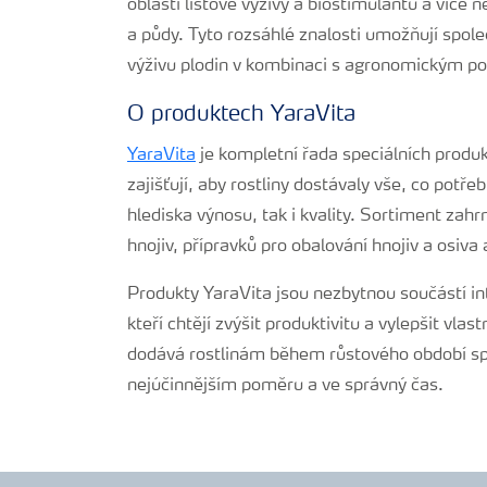
oblasti listové výživy a biostimulantů a více 
a půdy. Tyto rozsáhlé znalosti umožňují spole
výživu plodin v kombinaci s agronomickým por
O produktech YaraVita
YaraVita
je kompletní řada speciálních produkt
zajišťují, aby rostliny dostávaly vše, co potřeb
hlediska výnosu, tak i kvality. Sortiment zah
hnojiv, přípravků pro obalování hnojiv a osiva
Produkty YaraVita jsou nezbytnou součástí in
kteří chtějí zvýšit produktivitu a vylepšit vla
dodává rostlinám během růstového období spr
nejúčinnějším poměru a ve správný čas.