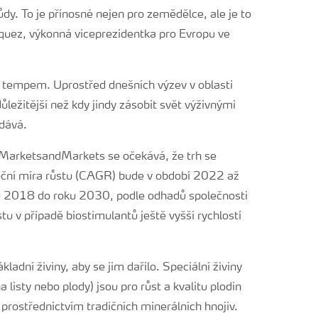
ůdy. To je přínosné nejen pro zemědělce, ale je to
íquez, výkonná viceprezidentka pro Evropu ve
m tempem. Uprostřed dnešních výzev v oblasti
ležitější než kdy jindy zásobit svět výživnými
odává.
arketsandMarkets se očekává, že trh se
roční míra růstu (CAGR) bude v období 2022 až
ku 2018 do roku 2030, podle odhadů společnosti
 v případě biostimulantů ještě vyšší rychlostí
ákladní živiny, aby se jim dařilo. Speciální živiny
a listy nebo plody) jsou pro růst a kvalitu plodin
 prostřednictvím tradičních minerálních hnojiv.