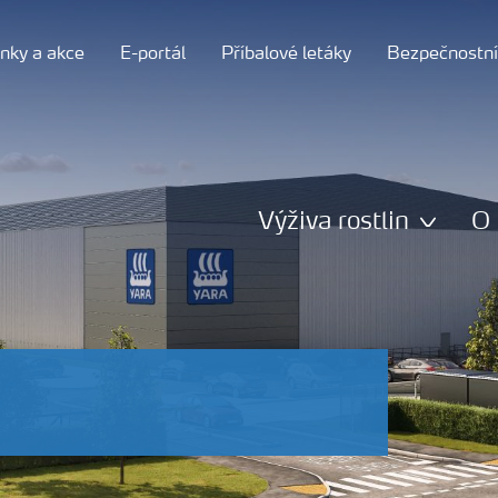
nky a akce
E-portál
Příbalové letáky
Bezpečnostní 
Výživa rostlin
O 