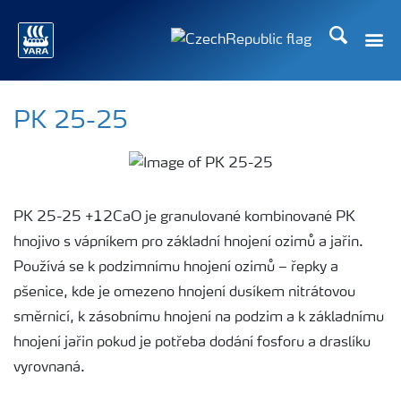
Hledat
PK 25-25
PK 25-25 +12CaO je granulované kombinované PK
hnojivo s vápníkem pro základní hnojení ozimů a jařin.
Používá se k podzimnímu hnojení ozimů – řepky a
pšenice, kde je omezeno hnojení dusíkem nitrátovou
směrnicí, k zásobnímu hnojení na podzim a k základnímu
hnojení jařin pokud je potřeba dodání fosforu a draslíku
vyrovnaná.