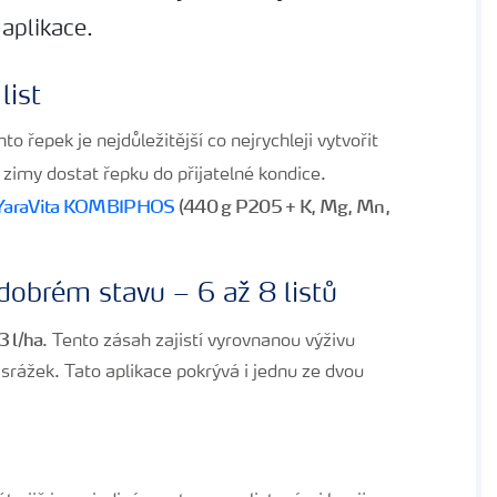
aplikace.
list
o řepek je nejdůležitější co nejrychleji vytvořit
 zimy dostat řepku do přijatelné kondice.
YaraVita KOMBIPHOS
(440 g P205 + K, Mg, Mn,
dobrém stavu – 6 až 8 listů
3 l/ha
. Tento zásah zajistí vyrovnanou výživu
rážek. Tato aplikace pokrývá i jednu ze dvou