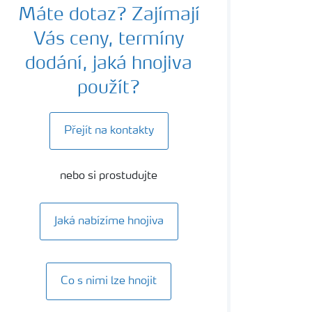
Máte dotaz? Zajímají
Vás ceny, termíny
dodání, jaká hnojiva
použít?
Přejít na kontakty
nebo si prostudujte
Jaká nabízíme hnojiva
Co s nimi lze hnojit