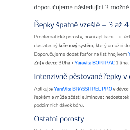
doporučujeme následující 3 možné 
Řepky špatně vzešlé – 3 až 4 
Problematické porosty, první aplikace – u těcht
kořenový systém
dostatečný
, který umožní do
Doporučujeme dodat fosfor na list hnojivem
Zn) v dávce 3 l/ha +
Yaravita BORTRAC
1 l/ha.
Intenzivně pěstované řepky v 
YaraVita BRASSITREL PRO
v dávce 
Aplikujte
řepkám a může zčásti eliminovat nedostatek s
podzimních dávek bóru.
Ostatní porosty