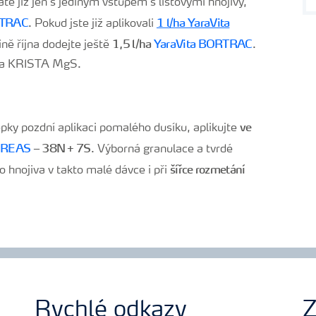
te již jen s jediným vstupem s listovými hnojivy,
RTRAC
1 l/ha YaraVita
. Pokud jste již aplikovali
1,5 l/ha
YaraVita BORTRAC
ně října dodejte ještě
.
era KRISTA MgS.
ve
pky pozdní aplikaci pomalého dusíku, aplikujte
UREAS
– 38N + 7S
. Výborná granulace a tvrdé
šířce rozmetání
 hnojiva v takto malé dávce i při
Rychlé odkazy
Z