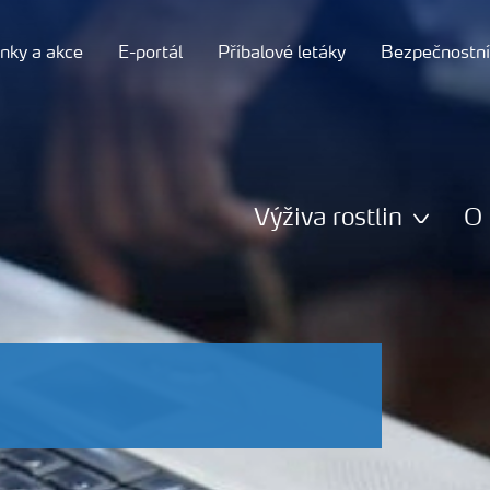
nky a akce
E-portál
Příbalové letáky
Bezpečnostní 
Výživa rostlin
O 