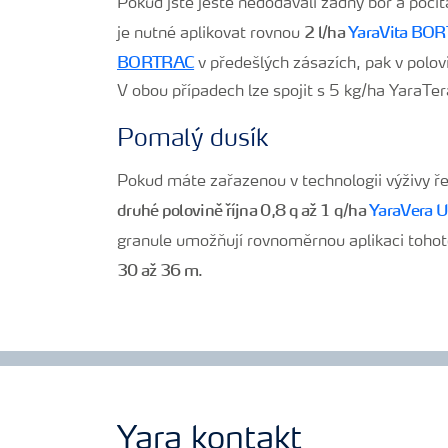
Pokud jste ještě nedodávali žádný bór a počítá
2 l/ha
YaraVita BO
je nutné aplikovat rovnou
BORTRAC
v předešlých zásazích, pak v polovi
V obou případech lze spojit s 5 kg/ha YaraT
Pomalý dusík
Pokud máte zařazenou v technologii výživy ře
druhé polovině října 0,8 q až 1 q/ha
YaraVera 
granule umožňují rovnoměrnou aplikaci tohoto
30 až 36 m
.
Yara kontakt