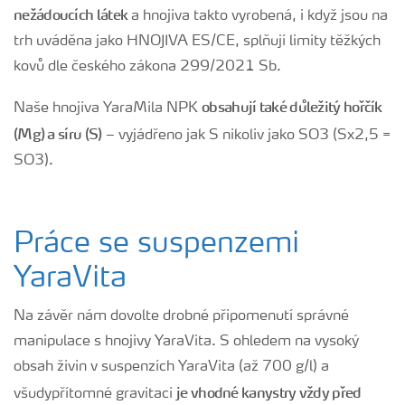
nežádoucích látek
a hnojiva takto vyrobená, i když jsou na
trh uváděna jako HNOJIVA ES/CE, splňují limity těžkých
kovů dle českého zákona 299/2021 Sb.
obsahují také důležitý hořčík
Naše hnojiva YaraMila NPK
(Mg) a síru (S)
– vyjádřeno jak S nikoliv jako SO3 (Sx2,5 =
SO3).
Práce se suspenzemi
YaraVita
Na závěr nám dovolte drobné připomenutí správné
manipulace s hnojivy YaraVita. S ohledem na vysoký
obsah živin v suspenzích YaraVita (až 700 g/l) a
je vhodné kanystry vždy před
všudypřítomné gravitaci