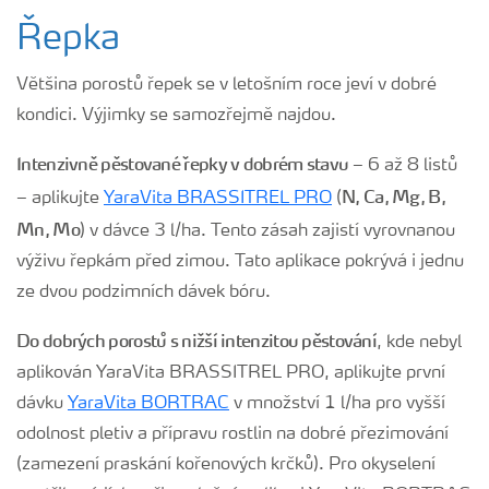
Řepka
Většina porostů řepek se v letošním roce jeví v dobré
kondici. Výjimky se samozřejmě najdou.
Intenzivně pěstované řepky v dobrém stavu
– 6 až 8 listů
N, Ca, Mg, B,
– aplikujte
YaraVita BRASSITREL PRO
(
Mn, Mo
) v dávce 3 l/ha. Tento zásah zajistí vyrovnanou
výživu řepkám před zimou. Tato aplikace pokrývá i jednu
ze dvou podzimních dávek bóru.
Do dobrých porostů s nižší intenzitou pěstování
, kde nebyl
aplikován YaraVita BRASSITREL PRO, aplikujte první
dávku
YaraVita BORTRAC
v množství 1 l/ha pro vyšší
odolnost pletiv a přípravu rostlin na dobré přezimování
(zamezení praskání kořenových krčků). Pro okyselení