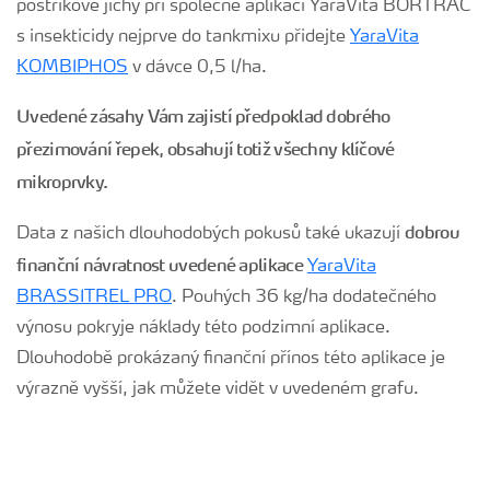
postřikové jíchy při společné aplikaci YaraVita BORTRAC
s insekticidy nejprve do tankmixu přidejte
YaraVita
KOMBIPHOS
v dávce 0,5 l/ha.
Uvedené zásahy Vám zajistí předpoklad dobrého
přezimování řepek, obsahují totiž všechny klíčové
mikroprvky.
dobrou
Data z našich dlouhodobých pokusů také ukazují
finanční návratnost uvedené aplikace
YaraVita
BRASSITREL PRO
. Pouhých 36 kg/ha dodatečného
výnosu pokryje náklady této podzimní aplikace.
Dlouhodobě prokázaný finanční přínos této aplikace je
výrazně vyšší, jak můžete vidět v uvedeném grafu.