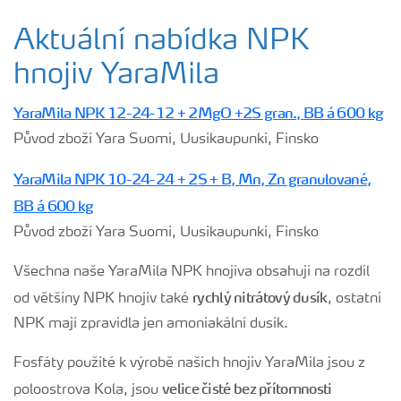
Aktuální nabídka NPK
hnojiv YaraMila
YaraMila NPK 12-24-12 + 2MgO +2S gran., BB á 600 kg
Původ zboží Yara Suomi, Uusikaupunki, Finsko
YaraMila NPK 10-24-24 + 2S + B, Mn, Zn granulované,
BB á 600 kg
Původ zboží Yara Suomi, Uusikaupunki, Finsko
Všechna naše YaraMila NPK hnojiva obsahují na rozdíl
rychlý nitrátový dusík
od většiny NPK hnojiv také
, ostatní
NPK mají zpravidla jen amoniakální dusík.
Fosfáty použité k výrobě našich hnojiv YaraMila jsou z
velice čisté bez přítomnosti
poloostrova Kola, jsou