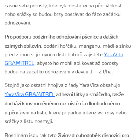
časně seté porosty, kde byla dostatečná půní vlhkost
nebo srážky se budou brzy dostávat do fáze začátku
odnožování.
Pro podporu podzimího odnožování pšenice a dalších
ozimých obilovin
, dodání hořčíku, manganu, mědi a zinku
před zimou si již nyní u distributorů zajistěte
YaraVita
GRAMITREL
, abyste ho mohli aplikovat až porosty
budou na začátku odnožování v dávce 1 – 2 l/ha.
Stejně jako ostatní hnojiva z řady YaraVita obsahuje
adhezní látky a smáčedlo, takže
YaraVita GRAMITREL
dochází k rovnoměrnému rozmístění a dlouhodobému
ulpění živin na listu
, které případné intenzivví rosy nebo
srážky z listu nesmyjí.
živiny dlouhodobě k dispozici pro
Rostlinám jsou tak tyto