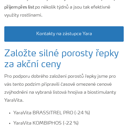
příjem přes list
po několik týdnů a jsou tak efektivně
využity rostlinami.
Kontakty na zástupce Yara
Založte silné porosty řepky
za akční ceny
Pro podporu dobrého založení porostů řepky jsme pro
vás tento podzim připravili časově omezené cenové
zvýhodnění na vybraná listová hnojiva a biostimulanty
YaraVita.
YaraVita BRASSITREL PRO (-24 %)
YaraVita KOMBIPHOS (-22 %)