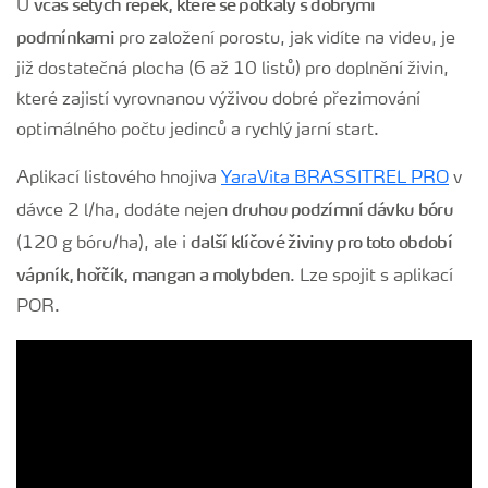
včas setých řepek, které se potkaly s dobrými
U
podmínkami
pro založení porostu, jak vidíte na videu, je
již dostatečná plocha (6 až 10 listů) pro doplnění živin,
které zajistí vyrovnanou výživou dobré přezimování
optimálného počtu jedinců a rychlý jarní start.
Aplikací listového hnojiva
YaraVita BRASSITREL PRO
v
druhou podzímní dávku bóru
dávce 2 l/ha, dodáte nejen
další klíčové živiny pro toto období
(120 g bóru/ha), ale i
vápník, hořčík, mangan a molybden
. Lze spojit s aplikací
POR.