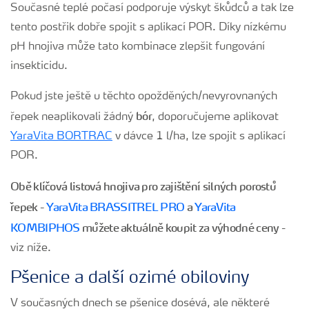
Současné teplé počasí podporuje výskyt škůdců a tak lze
tento postřik dobře spojit s aplikací POR. Díky nízkému
pH hnojiva může tato kombinace zlepšit fungování
insekticidu.
Pokud jste ještě u těchto opožděných/nevyrovnaných
bór
řepek neaplikovali žádný
, doporučujeme aplikovat
YaraVita BORTRAC
v dávce 1 l/ha, lze spojit s aplikací
POR.
Obě klíčová listová hnojiva pro zajištění silných porostů
řepek -
YaraVita BRASSITREL PRO
a
YaraVita
KOMBIPHOS
můžete aktuálně koupit za výhodné ceny
-
viz níže.
Pšenice a další ozimé obiloviny
V současných dnech se pšenice dosévá, ale některé