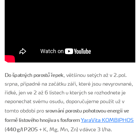
Do špatných porostů řepek
, většinou setých až v 2.pol.
srpna, případně na začátku září, které jsou nevyrovnané,
řídké, jen ve 2 až 6 listech u kterých se rozhodnete je
neponechat svému osudu, doporučujeme použít už v
srovnání porostu pohotovou energii ve
tomto období pro
formě listového hnojiva s fosforem
YaraVita KOMBIPHOS
440 g/l P2O5
(
+ K, Mg, Mn, Zn) v dávce 3 l/ha.