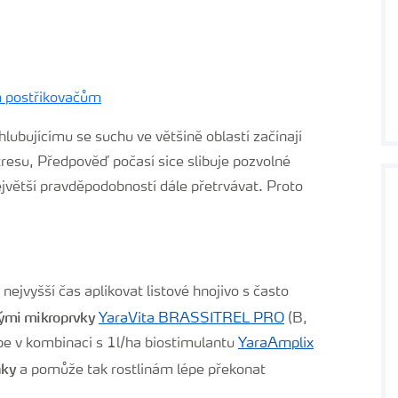
m postřikovačům
ubujícímu se suchu ve většině oblastí začínají
esu, Předpověď počasí sice slibuje pozvolné
nějvětší pravděpodobností dále přetrvávat. Proto
 nejvyšší čas aplikovat listové hnojivo s často
vými mikroprvky
YaraVita BRASSITREL PRO
(B,
e v kombinaci s 1l/ha biostimulantu
YaraAmplix
nky
a pomůže tak rostlinám lépe překonat