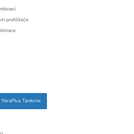
ombinací
ím prohlížeče
mbinace
 YaraPlus Tankmix