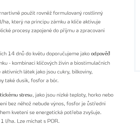
nartivně použít rovněž formulovaný rostlinný
/ha, který na principu zámku a klíče aktivuje
ické procesy zapojené do příjmu a zpracovaní
odpověď
tích 14 dnů do květu doporučujeme jako
ku - kombinaci klíčových živin a biostimulačních
aktivních látek jako jsou cukry, bílkoviny,
ny také dusík, fosfor a bór.
otickému stresu
, jako jsou nízké teploty, horko nebo
ení bez něhož nebude výnos, fosfor je ůstřední
ěhem kvetení se energetická potřeba zvyšuje.
 l/ha. Lze míchat s POR.