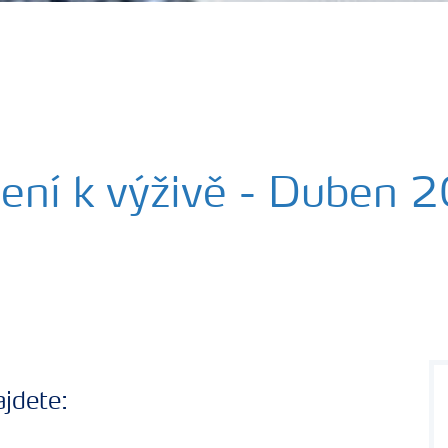
čení k výživě - Duben 
ajdete: