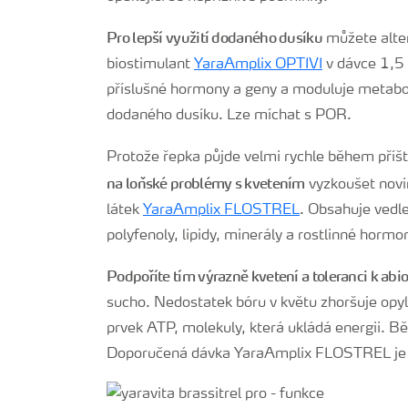
Pro lepší využití dodaného dusíku
můžete alter
biostimulant
YaraAmplix OPTIVI
v dávce 1,5 l
příslušné hormony a geny a moduluje metabol
dodaného dusíku. Lze míchat s POR.
Protože řepka půjde velmi rychle během příš
na loňské problémy s kvetením
vyzkoušet novin
látek
YaraAmplix FLOSTREL
. Obsahuje vedle 
polyfenoly, lipidy, minerály a rostlinné hormo
Podpoříte tím výrazně kvetení a toleranci k abi
sucho. Nedostatek bóru v květu zhoršuje opyl
prvek ATP, molekuly, která ukládá energii. B
Doporučená dávka YaraAmplix FLOSTREL je 1