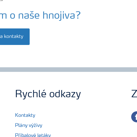
m o naše hnojiva?
na kontakty
Rychlé odkazy
Z
fa
Kontakty
Plány výživy
Příbalové letáky