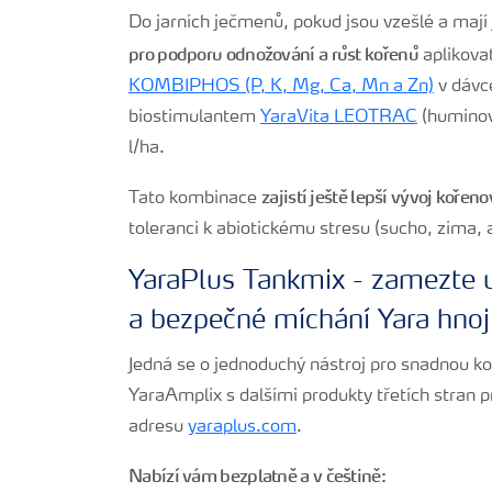
Do jarních ječmenů, pokud jsou vzešlé a mají 
pro podporu odnožování a růst kořenů
aplikovat
KOMBIPHOS (P, K, Mg, Ca, Mn a Zn)
v dávce
biostimulantem
YaraVita LEOTRAC
(huminov
l/ha.
zajistí ještě lepší vývoj koře
Tato kombinace
toleranci k abiotickému stresu (sucho, zima,
YaraPlus Tankmix - zamezte
a bezpečné míchání Yara hnoji
Jedná se o jednoduchý nástroj pro snadnou kon
YaraAmplix s dalšími produkty třetích stran pr
adresu
yaraplus.com
.
Nabízí vám bezplatně a v češtině: