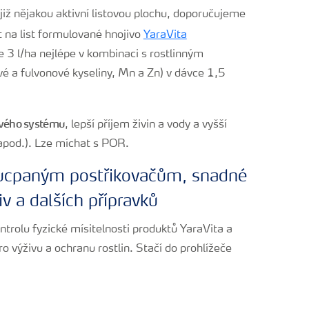
již nějakou aktivní listovou plochu, doporučujeme
 na list formulované hnojivo
YaraVita
 3 l/ha nejlépe v kombinaci s rostlinným
é a fulvonové kyseliny, Mn a Zn) v dávce 1,5
nového systému
, lepší příjem živin a vody a vyšší
 apod.). Lze míchat s POR.
 ucpaným postřikovačům, snadné
v a dalších přípravků
trolu fyzické mísitelnosti produktů YaraVita a
o výživu a ochranu rostlin. Stačí do prohlížeče