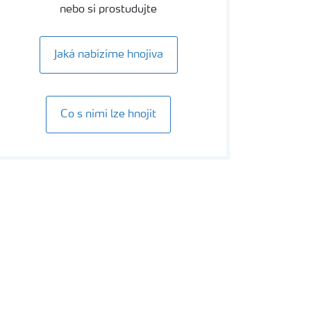
nebo si prostudujte
Jaká nabízíme hnojiva
Co s nimi lze hnojit