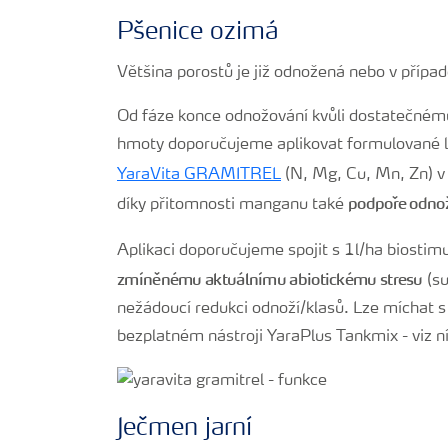
Pšenice ozimá
Většina porostů je již odnožená nebo v případ
Od fáze konce odnožování kvůli dostatečnému
hmoty doporučujeme aplikovat formulované li
YaraVita GRAMITREL
(N, Mg, Cu, Mn, Zn) v
podpoře odno
díky přitomnosti manganu také
Aplikaci doporučujeme spojit s 1l/ha biostim
zmíněnému aktuálnímu abiotickému stresu
(su
nežádoucí redukci odnoží/klasů. Lze míchat s
bezplatném nástroji YaraPlus Tankmix - viz n
Ječmen jarní