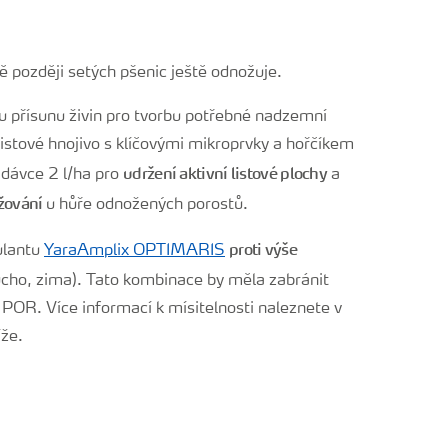
ě později setých pšenic ještě odnožuje.
 přísunu živin pro tvorbu potřebné nadzemní
stové hnojivo s klíčovými mikroprvky a hořčíkem
udržení aktivní listové plochy
 dávce 2 l/ha pro
a
žování
u hůře odnožených porostů.
proti výše
ulantu
YaraAmplix OPTIMARIS
cho, zima). Tato kombinace by měla zabránit
 POR. Více informací k mísitelnosti naleznete v
íže.