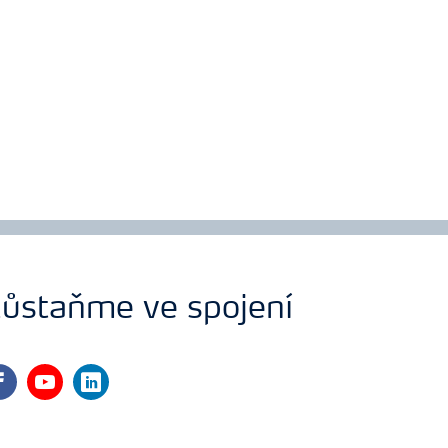
ůstaňme ve spojení
cebook
youtube
linkedin