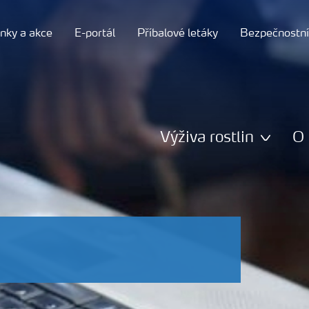
nky a akce
E-portál
Příbalové letáky
Bezpečnostní 
Výživa rostlin
O 