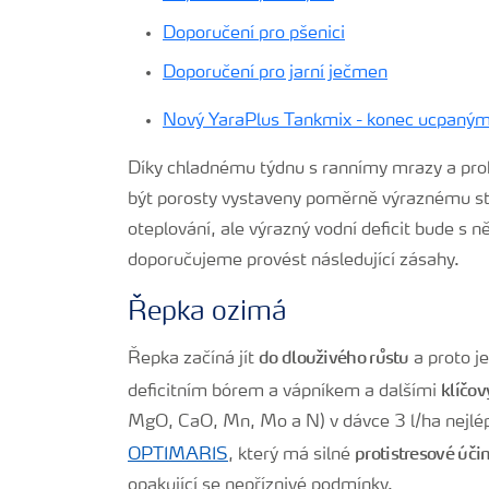
Doporučení pro pšenici
Doporučení pro jarní ječmen
Nový YaraPlus Tankmix - konec ucpaný
Díky chladnému týdnu s rannímy mrazy a prohl
být porosty vystaveny poměrně výraznému str
oteplování, ale výrazný vodní deficit bude s 
doporučujeme provést následující zásahy.
Řepka ozimá
do dlouživého růstu
Řepka začíná jít
a proto je
klíčo
deficitním bórem a vápníkem a dalšími
MgO, CaO, Mn, Mo a N) v dávce 3 l/ha nejlép
protistresové úči
OPTIMARIS
, který má silné
opakující se nepříznivé podmínky.