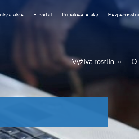
nky a akce
E-portál
Příbalové letáky
Bezpečnostní 
Výživa rostlin
O 