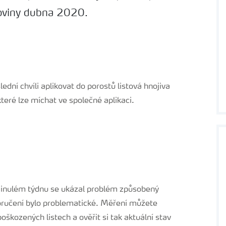
loviny dubna 2020.
dní chvíli aplikovat do porostů listová hnojiva
které lze míchat ve společné aplikaci.
inulém týdnu se ukázal problém způsobený
oručení bylo problematické. Měření můžete
kozených listech a ověřit si tak aktuální stav