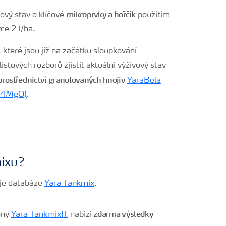
mikroprvky a hořčík
ový stav o klíčové
použitím
ce 2 l/ha.
 které jsou již na začátku sloupkování
listových rozborů zjistit aktuální výživový stav
rostřednictví granulovaných hnojiv
YaraBela
+4MgO)
.
mixu?
 je databáze
Yara Tankmix
.
zdarma výsledky
ony
Yara TankmixIT
nabízí