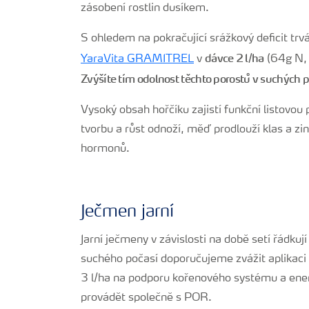
zásobení rostlin dusíkem.
S ohledem na pokračující srážkový deficit trv
dávce 2 l/ha
YaraVita GRAMITREL
v
(64g N, 
Zvýšíte tím odolnost těchto porostů v suchých
Vysoký obsah hořčíku zajistí funkční listovo
tvorbu a růst odnoží, měď prodlouží klas a zi
hormonů.
Ječmen jarní
Jarní ječmeny v závislosti na době setí řádkuj
suchého počasí doporučujeme zvážit aplikaci 
3 l/ha na podporu kořenového systému a ener
provádět společně s POR.