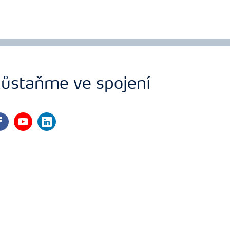
ůstaňme ve spojení
cebook
youtube
linkedin