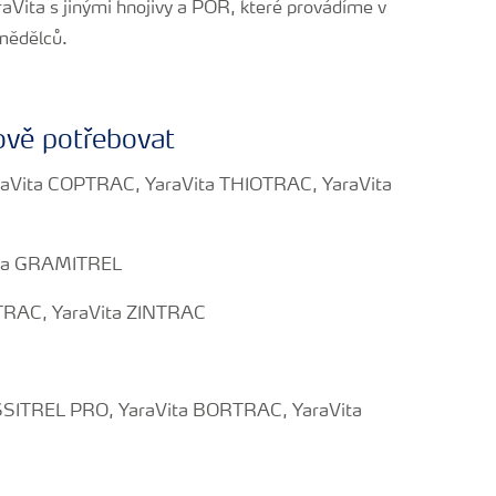
raVita s jinými hnojivy a POR, které provádíme v
mědělců.
ově potřebovat
raVita COPTRAC, YaraVita THIOTRAC, YaraVita
ita GRAMITREL
RTRAC, YaraVita ZINTRAC
SSITREL PRO, YaraVita BORTRAC, YaraVita