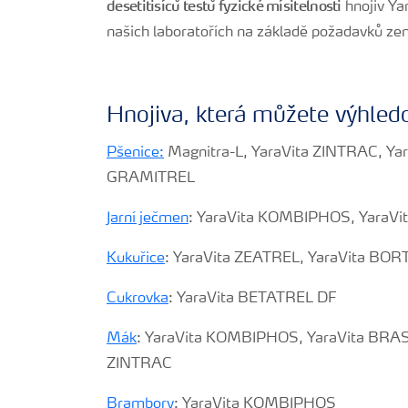
desetitisíců testů fyzické mísitelnosti
hnojiv Ya
našich laboratořích na základě požadavků ze
Hnojiva, která můžete výhled
Pšenice:
Magnitra-L, YaraVita ZINTRAC, Ya
GRAMITREL
Jarní ječmen
: YaraVita KOMBIPHOS, YaraV
Kukuřice
: YaraVita ZEATREL, YaraVita BO
Cukrovka
: YaraVita BETATREL DF
Mák
: YaraVita KOMBIPHOS, YaraVita BRA
ZINTRAC
Brambory
: YaraVita KOMBIPHOS