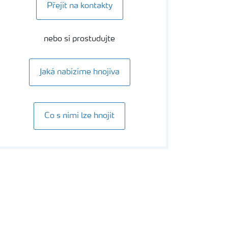
Přejít na kontakty
nebo si prostudujte
Jaká nabízíme hnojiva
Co s nimi lze hnojit