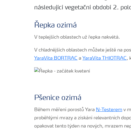
následující vegetační období 2. po
Řepka ozimá
V teplejších oblastech už řepka nakvétá.
V chladnějších oblastech můžete ještě na posle
YaraVita BORTRAC
a
YaraVita THIOTRAC
, 
Pšenice ozimá
Během měření porostů Yara
N-Testerem
v m
proběhlými mrazy a získání relevantních dop
opakovat tento týden na nových, mrazem nepoš