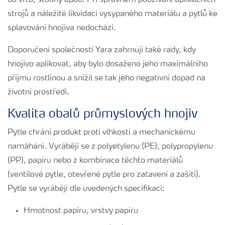
od vrtu, studny apod. Při správném používání aplikačních
strojů a náležité likvidaci vysypaného materiálu a pytlů ke
splavování hnojiva nedochází.
Doporučení společnosti Yara zahrnují také rady, kdy
hnojivo aplikovat, aby bylo dosaženo jeho maximálního
příjmu rostlinou a snížil se tak jeho negativní dopad na
životní prostředí.
Kvalita obalů průmyslových hnojiv
Pytle chrání produkt proti vlhkosti a mechanickému
namáhání. Vyrábějí se z polyetylenu (PE), polypropylenu
(PP), papíru nebo z kombinace těchto materiálů
(ventilové pytle, otevřené pytle pro zatavení a zašití).
Pytle se vyrábějí dle uvedených specifikací:
Hmotnost papíru, vrstvy papíru