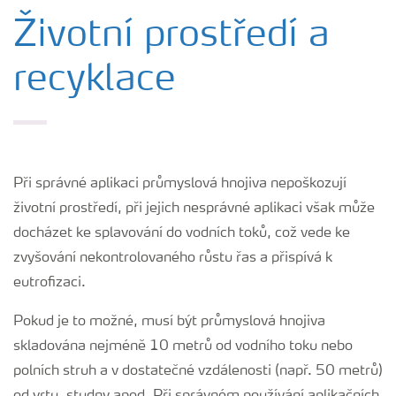
Plány výživy
Životní prostředí a
recyklace
Hnojiva
Nástroje a služby
Při správné aplikaci průmyslová hnojiva nepoškozují
Bezpečnost hnojiv
životní prostředí, při jejich nesprávné aplikaci však může
docházet ke splavování do vodních toků, což vede ke
Dokumenty
zvyšování nekontrolovaného růstu řas a přispívá k
eutrofizaci.
Yara email klub
Pokud je to možné, musí být průmyslová hnojiva
skladována nejméně 10 metrů od vodního toku nebo
Kontakty
polních struh a v dostatečné vzdálenosti (např. 50 metrů)