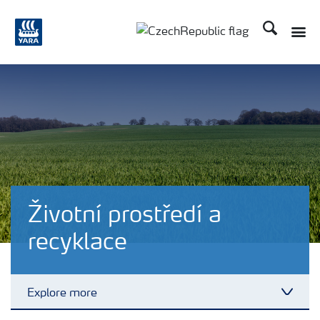
Hledat
Toggle
Toggle country language
Životní prostředí a
recyklace
Explore more
Toggl