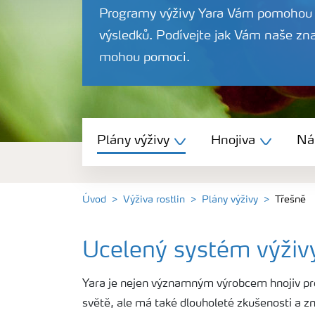
Programy výživy Yara Vám pomohou 
výsledků. Podívejte jak Vám naše zna
mohou pomoci.
Plány výživy
Plány výživy
Hnojiva
Nás
Hnojiva
Nástroje a služby
Úvod
Výživa rostlin
Plány výživy
Třešně
Bezpečnost hnojiv
Ucelený systém výživy
Yara je nejen významným výrobcem hnojiv pro
Dokumenty
světě, ale má také dlouholeté zkušenosti a zna