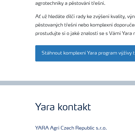
agrotechniky a pěstování třešní.
Yara email klub
Ať už hledáte dílčí rady ke zvýšení kvality, v
pěstovaných třešní nebo komplexní doporuče
Kontakty
prostudujte si o jaké znalosti se s Vámi Yara
Stáhnout komplexní Yara program výživy t
Yara kontakt
YARA Agri Czech Republic s.r.o.