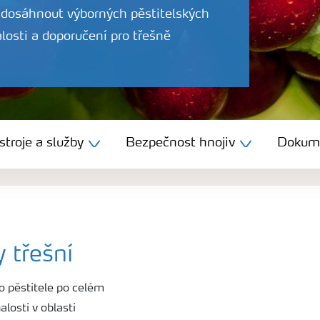
dosáhnout výborných pěstitelských
losti a doporučení pro třešně
troje a služby
Bezpečnost hnojiv
Dokum
 třešní
 pěstitele po celém
losti v oblasti