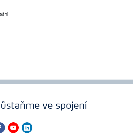
ůstaňme ve spojení
cebook
youtube
linkedin