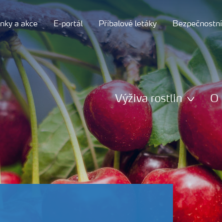
nky a akce
E-portál
Příbalové letáky
Bezpečnostní 
Výživa rostlin
O 