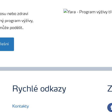
ýnosu nebo zdraví
ný program výživy,
 může podělit.
řešní
Rychlé odkazy
Z
fa
Kontakty