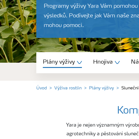
Programy výživy Yara Vám pomohou 
výsledků. Podívejte jak Vám naše zna
mohou pomoci.
Plány výživy
Plány výživy
Hnojiva
Nás
Hnojiva
Nástroje a služby
Úvod
Výživa rostlin
Plány výživy
Slunečni
Bezpečnost hnojiv
Komp
Yara je nejen významným výrobce
Dokumenty
agrotechniky a pěstování slunečn