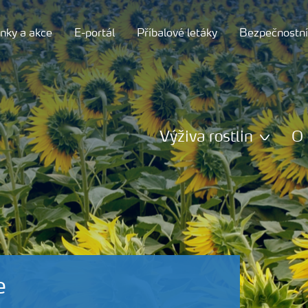
nky a akce
E-portál
Příbalové letáky
Bezpečnostní 
Výživa rostlin
O 
e