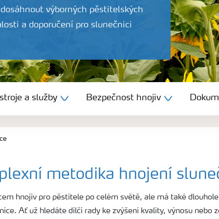
dosáhnout výborných pěstitelských
losti a doporučení pro slunečnici
troje a služby
Bezpečnost hnojiv
Dokum
ce
lexní metodika hnojení slune
m hnojiv pro pěstitele po celém světě, ale má také dlouholeté
ice. Ať už hledáte dílčí rady ke zvýšení kvality, výnosu nebo