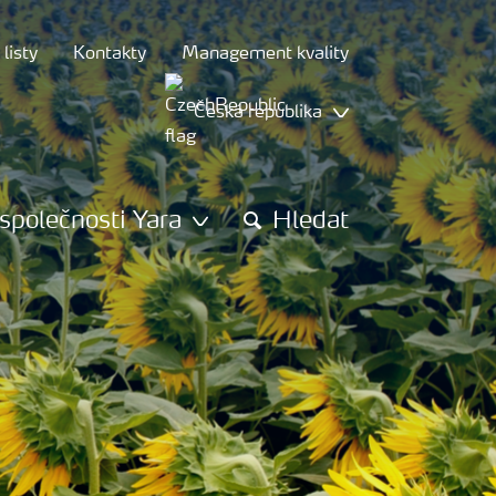
listy
Kontakty
Management kvality
Česká republika
společnosti Yara
Hledat