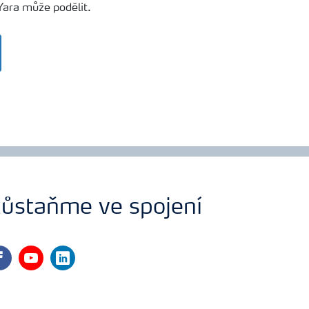
Yara může podělit.
ůstaňme ve spojení
cebook
youtube
linkedin