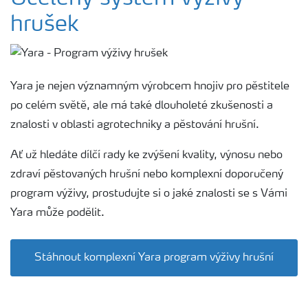
hrušek
Hnojiva
Nástroje a služby
Yara je nejen významným výrobcem hnojiv pro pěstitele
po celém světě, ale má také dlouholeté zkušenosti a
Bezpečnost hnojiv
znalosti v oblasti agrotechniky a pěstování hrušní.
Ať už hledáte dílčí rady ke zvýšení kvality, výnosu nebo
Dokumenty
zdraví pěstovaných hrušní nebo komplexní doporučený
program výživy, prostudujte si o jaké znalosti se s Vámi
Yara email klub
Yara může podělit.
Kontakty
Stáhnout komplexní Yara program výživy hrušní