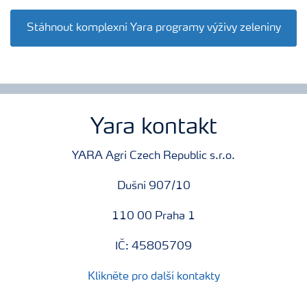
Kontakty
Stáhnout komplexní Yara programy výživy zeleniny
Yara kontakt
YARA Agri Czech Republic s.r.o.
Dušní 907/10
110 00 Praha 1
IČ: 45805709
Klikněte pro další kontakty