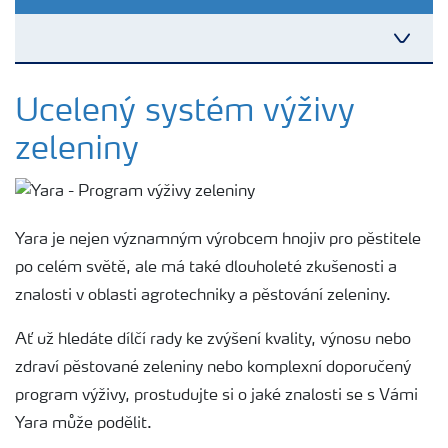
Plány výživy
Ucelený systém výživy
zeleniny
Hnojiva
Nástroje a služby
Yara je nejen významným výrobcem hnojiv pro pěstitele
po celém světě, ale má také dlouholeté zkušenosti a
Bezpečnost hnojiv
znalosti v oblasti agrotechniky a pěstování zeleniny.
Ať už hledáte dílčí rady ke zvýšení kvality, výnosu nebo
Dokumenty
zdraví pěstované zeleniny nebo komplexní doporučený
program výživy, prostudujte si o jaké znalosti se s Vámi
Yara email klub
Yara může podělit.