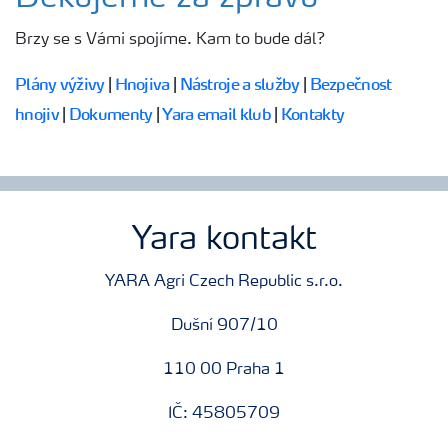
Brzy se s Vámi spojíme.
Kam to bude dál?
Hnojiva
Plány výživy
|
Hnojiva
|
Nástroje a služby
|
Bezpečnost
Nástroje a služby
hnojiv
|
Dokumenty
|
Yara email klub
|
Kontakty
Bezpečnost hnojiv
Yara kontakt
Dokumenty
YARA Agri Czech Republic s.r.o.
Yara email klub
Dušní 907/10
110 00 Praha 1
Kontakty
IČ: 45805709