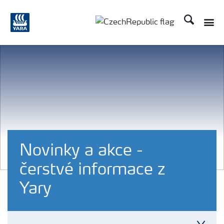
Hledat
Toggle
Toggle country language
Novinky a akce -
čerstvé informace z
Yary