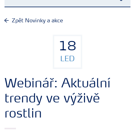
Toggl
Plány výživy
Zpět Novinky a akce
Hnojiva
18
Nástroje a služby
LED
Bezpečnost hnojiv
Webinář: Aktuální
Dokumenty
trendy ve výživě
rostlin
Yara email klub
Kontakty