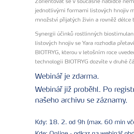
Zorientovat se v současné nabídce nem
jednotlivými formami listových hnojiv mo
množství přijatých živin a rovněž délce 
Synergii účinků rostlinných biostimulant
listových hnojiv se Yara rozhodla přetav
BIOTRYG, kterou v letošním roce uvedem
technologii BIOTRYG dozvíte v druhé čá
Webinář je zdarma.
Webinář již proběhl. Po regis
našeho archivu se záznamy.
Kdy: 18. 2. od 9h (max. 60 min vč