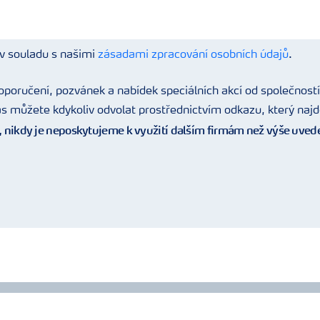
v souladu s našimi
zásadami zpracování osobních údajů
.
poručení, pozvánek a nabídek speciálních akcí od společnost
s můžete kdykoliv odvolat prostřednictvím odkazu, který najd
, nikdy je neposkytujeme k využití dalším firmám než výše uve