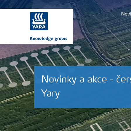
Novi
Novinky a akce - čer
Yary
Plány výživy