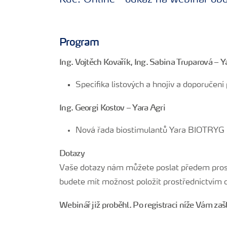
Kde: Online - odkaz na webinář obdr
Program
Ing. Vojtěch Kovařík, Ing. Sabina Truparová – Y
Specifika listových a hnojiv a doporučení
Ing. Georgi Kostov – Yara Agri
Nová řada biostimulantů Yara BIOTRYG
Dotazy
Vaše dotazy nám můžete poslat předem prost
budete mít možnost položit prostřednictvím
Webinář již proběhl. Po registraci níže Vám za