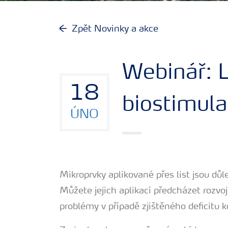
Hnojiva
Zpět Novinky a akce
Nástroje a služby
Webinář: L
Bezpečnost hnojiv
18
biostimula
Dokumenty
ÚNO
Yara email klub
Mikroprvky aplikované přes list jsou důle
Kontakty
Můžete jejich aplikací předcházet rozvoj
problémy v případě zjištěného deficitu 