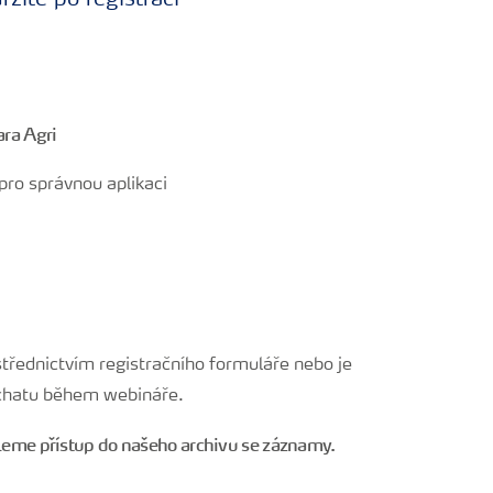
žíte po registraci
ara Agri
 pro správnou aplikaci
řednictvím registračního formuláře nebo je
 chatu během webináře.
šleme přístup do našeho archivu se záznamy.