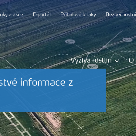
nky a akce
E-portál
Příbalové letáky
Bezpečnostní 
Výživa rostlin
O 
stvé informace z