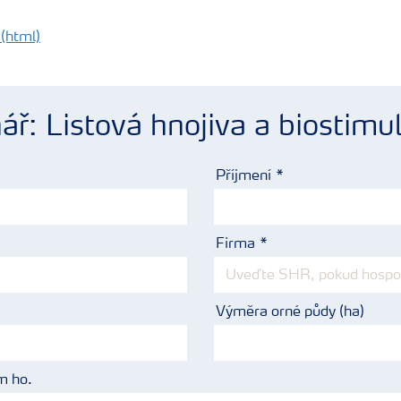
 (html)
ář: Listová hnojiva a biostimu
Příjmení
Firma
Výměra orné půdy (ha)
m ho.