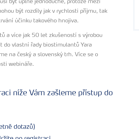
usí být úplně jednoduché, protože mezi
hou být rozdíly jak v rychlosti příjmu, tak
trvání účinku takového hnojiva.
ů a více jak 50 let zkušeností s výrobou
it do vlastní řady biostimulantů Yara
e na český a slovenský trh. Více se o
sti webináře.
traci níže Vám zašleme přístup do
etně dotazů)