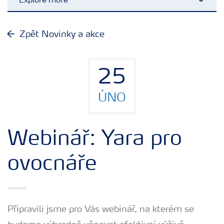
Explore more
Toggl
Plány výživy
Zpět Novinky a akce
Hnojiva
25
Nástroje a služby
ÚNO
Bezpečnost hnojiv
Webinář: Yara pro
Dokumenty
ovocnáře
Yara email klub
Připravili jsme pro Vás webinář, na kterém se
Kontakty