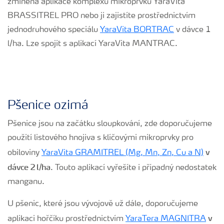
zmíněná aplikace komplexu mikroprvků YaraVita
BRASSITREL PRO nebo ji zajistíte prostřednictvím
jednodruhového speciálu
YaraVita BORTRAC
v dávce 1
l/ha. Lze spojit s aplikací YaraVita MANTRAC.
Pšenice ozimá
Pšenice jsou na začátku sloupkování, zde doporučujeme
použití listového hnojiva s klíčovými mikroprvky pro
v
obiloviny
YaraVita GRAMITREL (Mg, Mn, Zn, Cu a N)
dávce 2 l/ha
. Touto aplikací vyřešíte i případný nedostatek
manganu.
U pšenic, které jsou vývojově už dále, doporučujeme
v
aplikaci hořčíku prostřednictvím
YaraTera MAGNITRA