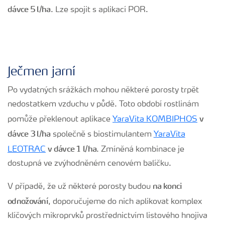
dávce 5 l/ha
. Lze spojit s aplikací POR.
Ječmen jarní
Po vydatných srážkách mohou některé porosty trpět
nedostatkem vzduchu v půdě. Toto období rostlinám
v
pomůže překlenout aplikace
YaraVita KOMBIPHOS
dávce 3 l/ha
společně s biostimulantem
YaraVita
v dávce 1 l/ha
LEOTRAC
. Zmíněná kombinace je
dostupná ve zvýhodněném cenovém balíčku.
na konci
V případě, že už některé porosty budou
odnožování
, doporučujeme do nich aplikovat komplex
klíčových mikroprvků prostřednictvím listového hnojiva