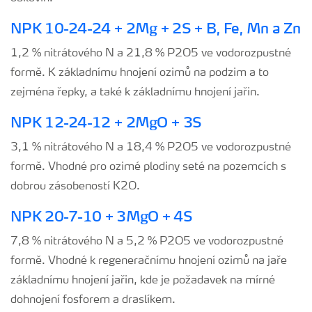
NPK 10-24-24 + 2Mg + 2S + B, Fe, Mn a Zn
1,2 % nitrátového N a 21,8 % P2O5 ve vodorozpustné
formě. K základnímu hnojení ozimů na podzim a to
zejména řepky, a také k základnímu hnojení jařin.
NPK 12-24-12 + 2MgO + 3S
3,1 % nitrátového N a 18,4 % P2O5 ve vodorozpustné
formě. Vhodné pro ozimé plodiny seté na pozemcích s
dobrou zásobeností K2O.
NPK 20-7-10 + 3MgO + 4S
7,8 % nitrátového N a 5,2 % P2O5 ve vodorozpustné
formě. Vhodné k regeneračnímu hnojení ozimů na jaře
základnímu hnojení jařin, kde je požadavek na mírné
dohnojení fosforem a draslíkem.