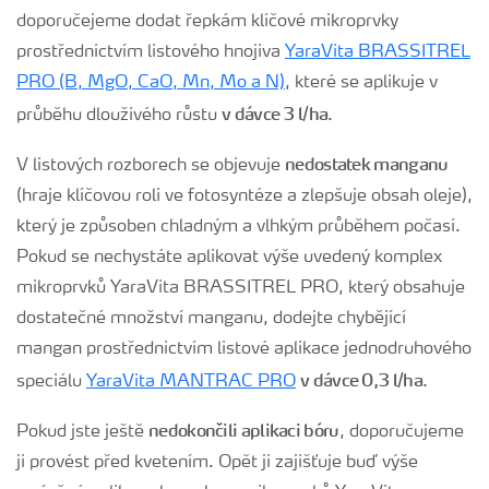
doporučejeme dodat řepkám klíčové mikroprvky
prostřednictvím listového hnojiva
YaraVita BRASSITREL
PRO (B, MgO, CaO, Mn, Mo a N)
, které se aplikuje v
v dávce 3 l/ha
průběhu dlouživého růstu
.
nedostatek manganu
V listových rozborech se objevuje
(hraje klíčovou roli ve fotosyntéze a zlepšuje obsah oleje),
který je způsoben chladným a vlhkým průběhem počasí.
Pokud se nechystáte aplikovat výše uvedený komplex
mikroprvků YaraVita BRASSITREL PRO, který obsahuje
dostatečné množství manganu, dodejte chybějící
mangan prostřednictvím listové aplikace jednodruhového
v dávce 0,3 l/ha
speciálu
YaraVita MANTRAC PRO
.
nedokončili aplikaci bóru
Pokud jste ještě
, doporučujeme
ji provést před kvetením. Opět ji zajišťuje buď výše