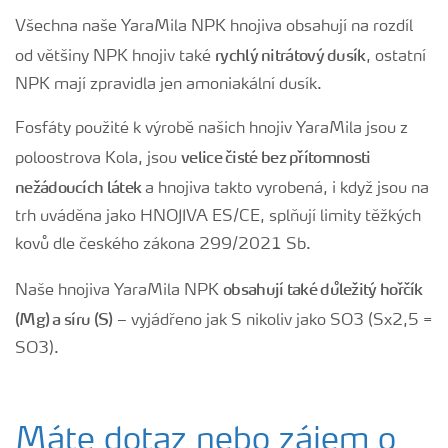
Všechna naše YaraMila NPK hnojiva obsahují na rozdíl
rychlý nitrátový dusík
od většiny NPK hnojiv také
, ostatní
NPK mají zpravidla jen amoniakální dusík.
Fosfáty použité k výrobě našich hnojiv YaraMila jsou z
velice čisté bez přítomnosti
poloostrova Kola, jsou
nežádoucích látek
a hnojiva takto vyrobená, i když jsou na
trh uváděna jako HNOJIVA ES/CE, splňují limity těžkých
kovů dle českého zákona 299/2021 Sb.
obsahují také důležitý hořčík
Naše hnojiva YaraMila NPK
(Mg) a síru (S)
– vyjádřeno jak S nikoliv jako SO3 (Sx2,5 =
SO3).
Máte dotaz nebo zájem o