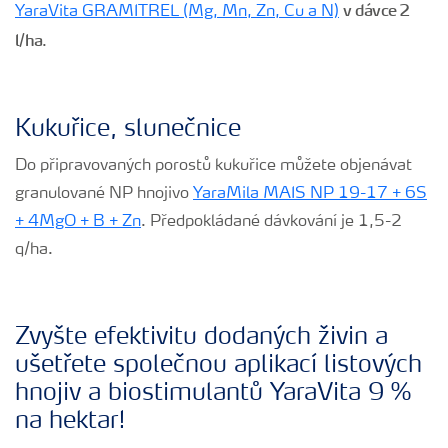
v dávce 2
YaraVita GRAMITREL (Mg, Mn, Zn, Cu a N)
l/ha
.
Kukuřice, slunečnice
Do připravovaných porostů kukuřice můžete objenávat
granulované NP hnojivo
YaraMila MAIS NP 19-17 + 6S
+ 4MgO + B + Zn
. Předpokládané dávkování je 1,5-2
q/ha.
Zvyšte efektivitu dodaných živin a
ušetřete společnou aplikací listových
hnojiv a biostimulantů YaraVita 9 %
na hektar!