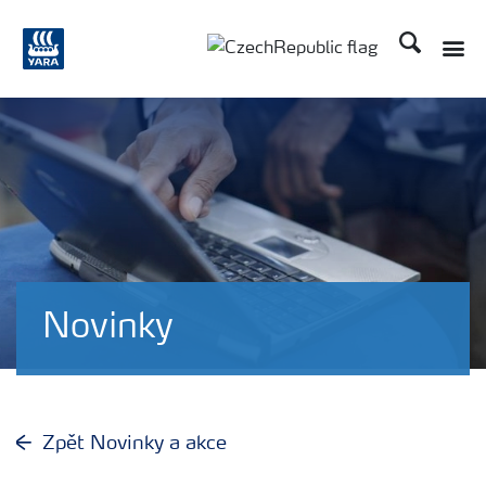
Hledat
Toggle
Toggle country language
Novinky
Zpět Novinky a akce