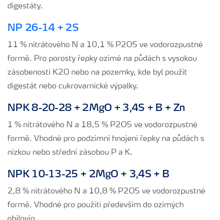
digestáty.
NP 26-14 + 2S
11 % nitrátového N a 10,1 % P2O5 ve vodorozpustné
formě. Pro porosty řepky ozimé na půdách s vysokou
zásobeností K2O nebo na pozemky, kde byl použit
digestát nebo cukrovarnické výpalky.
NPK 8-20-28 + 2MgO + 3,4S + B + Zn
1 % nitrátového N a 18,5 % P2O5 ve vodorozpustné
formě. Vhodné pro podzimní hnojení řepky na půdách s
nízkou nebo střední zásobou P a K.
NPK 10-13-25 + 2MgO + 3,4S + B
2,8 % nitrátového N a 10,8 % P2O5 ve vodorozpustné
formě. Vhodné pro použití především do ozimých
obilovin.