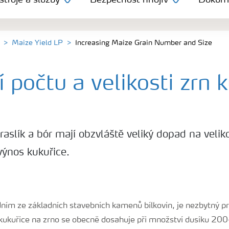
troje a služby
Bezpečnost hnojiv
Dokum
Maize Yield LP
Increasing Maize Grain Number and Size
 počtu a velikosti zrn 
draslík a bór mají obzvláště veliký dopad na velik
 výnos kukuřice.
dním ze základních stavebních kamenů bílkovin, je nezbytný pro
kukuřice na zrno se obecně dosahuje při množství dusíku 2