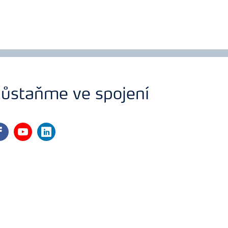
ůstaňme ve spojení
cebook
youtube
linkedin