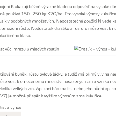
nojení K ukazují běžně výrazně kladnou odpověď na vysoké dáv
čně používá 150–250 kg K2O/ha. Pro vysoké výnosy kukuřice
dusík v podobných množstvích. Nedostatečné použití N vede ke
 omezení růstu. Nedostatek draslíku a fosforu může vést k 
ukuřičného klasu.
ětšování buněk, růstu pylové láčky, a tudíž má přímý vliv na na
ůže vést k omezenému množství nasazených zrn a vzniku ne
několika velkých zrn. Aplikací bóru na list nebo jeho půdní apli
 V7) je možné přispět k vyšším výnosům zrna kukuřice.