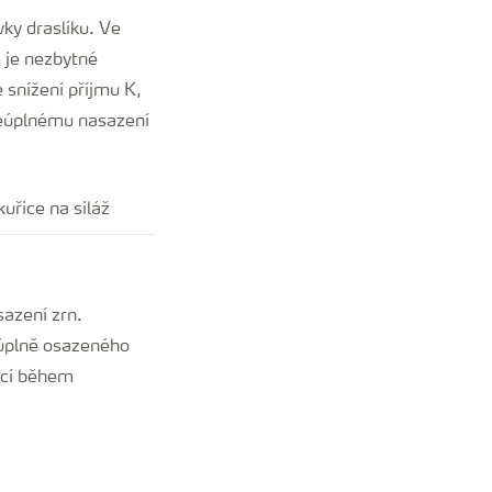
ky draslíku. Ve
 je nezbytné
 snížení příjmu K,
neúplnému nasazení
sazení zrn.
úplně osazeného
kací během