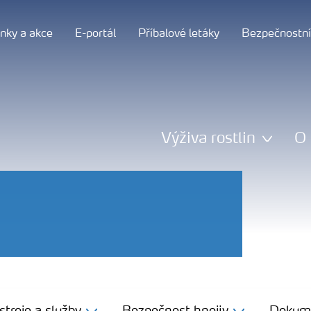
nky a akce
E-portál
Příbalové letáky
Bezpečnostní 
Výživa rostlin
O 