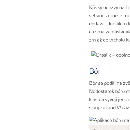
Křivky odezvy na h
většině zemí se ro
dodávat draslík a 
což má za následek
zrn až do vrcholu k
Bór
Bór se podílí na zv
Nedostatek bóru m
klasu a vývoji jen 
sloupkování (V5 až