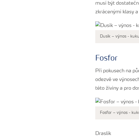
musí být dostatečně
zkrácenými klasy a
Dusík – výnos - kuku
Fosfor
Při pokusech na pů
odezvě ve výnosech
této živiny a pro d
Fosfor – výnos - kuk
Draslík