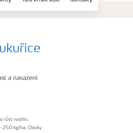
enty
Yara email klub
Kontakty
kukuřice
ost a nasazení
 růst rostlin.
00–250 kg/ha. Dávky