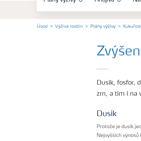
Plány výživy
Hnojiva
Nás
Hnojiva
Nástroje a služby
Úvod
Výživa rostlin
Plány výživy
Kukuřice
Bezpečnost hnojiv
Zvýšení
Dokumenty
Dusík, fosfor, 
Yara email klub
zrn, a tím i na
Kontakty
Dusík
Protože je dusík je
Nejvyšších výnosů 