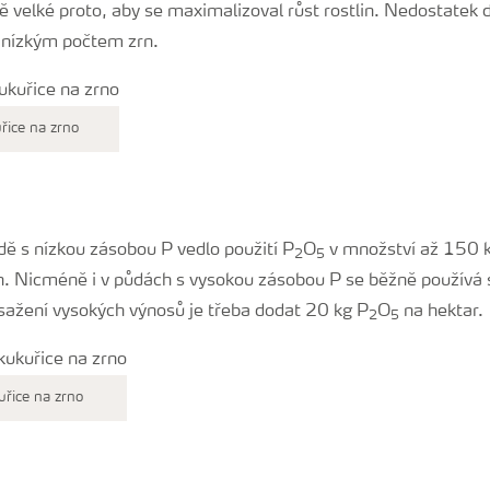
 velké proto, aby se maximalizoval růst rostlin. Nedostatek d
 nízkým počtem zrn.
řice na zrno
dě s nízkou zásobou P vedlo použití P
O
v množství až 150 kg
2
5
. Nicméně i v půdách s vysokou zásobou P se běžně používá 
osažení vysokých výnosů je třeba dodat 20 kg P
O
na hektar.
2
5
uřice na zrno