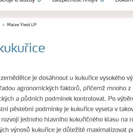
troje a služby
Bezpečnost hnojiv
Dokum
Maize Yield LP
kukuřice
zemědělce je dosáhnout u kukuřice vysokého vý
 řadou agronomických faktorů, přičemž mnoho z 
ckých a půdních podmínek kontrolovat. Po výbě
tní pěstební podmínky je kukuřice vyseta v takov
 rozvoji jednoho hlavního kukuřičného klasu na ro
ých výnosů kukuřice je důležité maximalizovat p