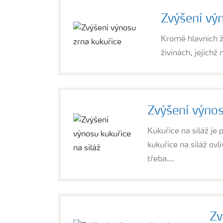
Zvýšení vý
Kromě hlavních ži
živinách, jejichž
Zvýšení výnos
Kukuřice na siláž je
kukuřice na siláž ovl
třeba...
Zv