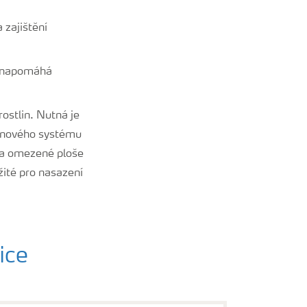
 zajištění
mi napomáhá
rostlin. Nutná je
řenového systému
 na omezené ploše
žité pro nasazení
ice