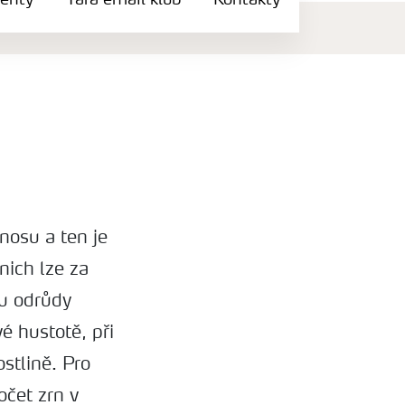
enty
Yara email klub
Kontakty
nosu a ten je
nich lze za
ru odrůdy
é hustotě, při
stlině. Pro
očet zrn v