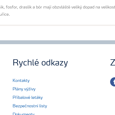
ík, fosfor, draslík a bór mají obzvláště veliký dopad na velikos
uřice.
Rychlé odkazy
Z
fa
Kontakty
Plány výživy
Příbalové letáky
Bezpečnostní listy
Dokumenty