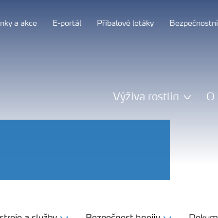
nky a akce
E-portál
Příbalové letáky
Bezpečnostní 
Výživa rostlin
O 