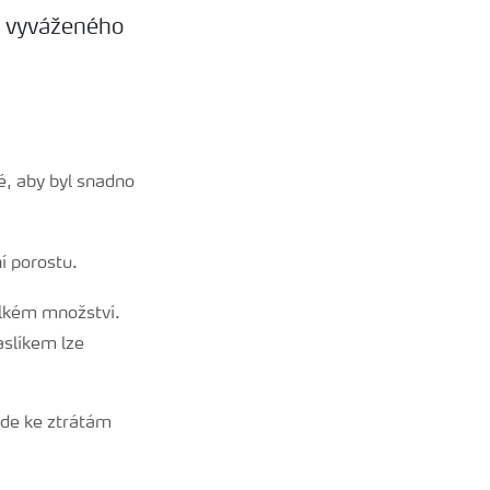
í vyváženého
né, aby byl snadno
í porostu.
elkém množství.
aslíkem lze
ede ke ztrátám