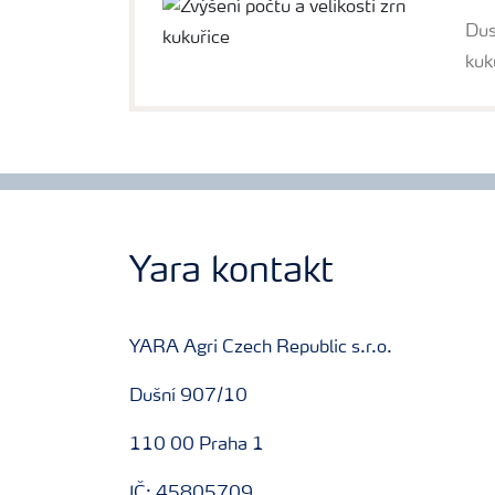
Dus
kuk
Yara kontakt
YARA Agri Czech Republic s.r.o.
Dušní 907/10
110 00 Praha 1
IČ: 45805709