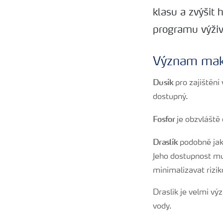
klasu a zvýšit
programu výživy
Význam mak
Dusík
pro zajištění
dostupný.
Fosfor
je obzvláště 
Draslík
podobně jako
Jeho dostupnost mu
minimalizavat rizi
Draslík je velmi vý
vody.