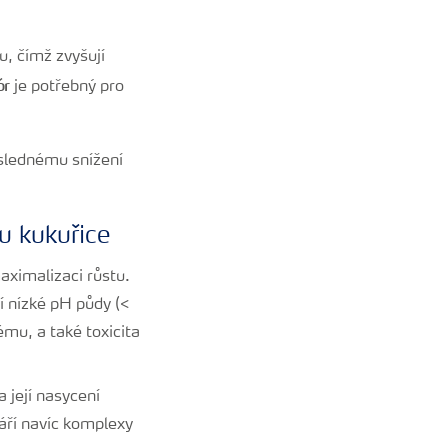
u, čímž zvyšují
ór
je potřebný pro
áslednému snížení
u kukuřice
aximalizaci růstu.
í nízké pH půdy (<
ému, a také toxicita
 její nasycení
áří navíc komplexy