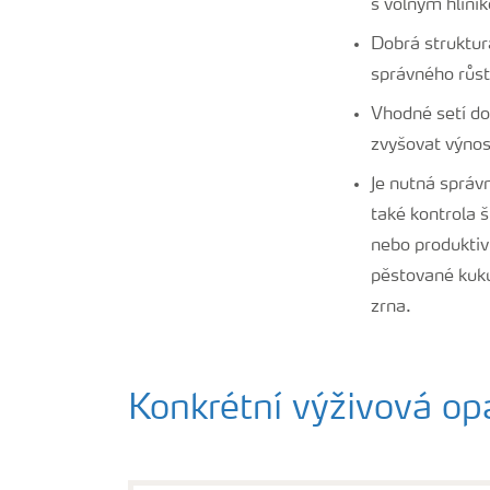
s volným hliník
Dobrá struktur
správného růstu
Vhodné setí do
zvyšovat výnos
Je nutná správn
také kontrola 
nebo produktiv
pěstované kuku
zrna.
Konkrétní výživová op