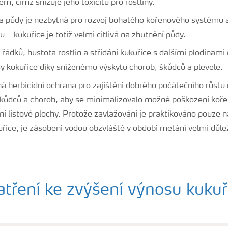
em, čímž snižuje jeho toxicitu pro rostliny.
a půdy je nezbytná pro rozvoj bohatého kořenového systému a
 – kukuřice je totiž velmi citlivá na zhutnění půdy.
 řádků, hustota rostlin a střídání kukuřice s dalšími plodina
y kukuřice díky sníženému výskytu chorob, škůdců a plevele.
á herbicidní ochrana pro zajištění dobrého počátečního růstu 
škůdců a chorob, aby se minimalizovalo možné poškození ko
ní listové plochy. Protože zavlažování je praktikováno pouze
řice, je zásobení vodou obzvláště v období metání velmi důle
atření ke zvýšení výnosu kukuř