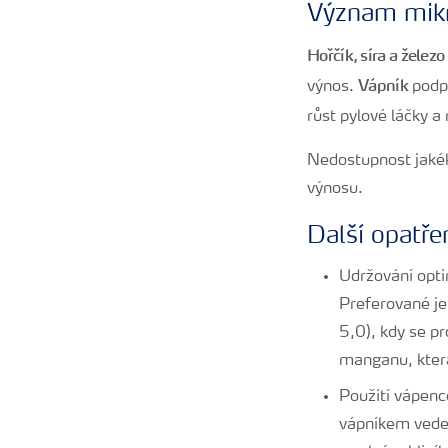
Význam mik
Hořčík, síra a železo
Vápník
výnos.
podpo
růst pylové láčky a
Nedostupnost jakék
výnosu.
Další opatře
Udržování opti
Preferované je
5,0), kdy se pr
manganu, která
Použití vápenc
vápníkem vede 