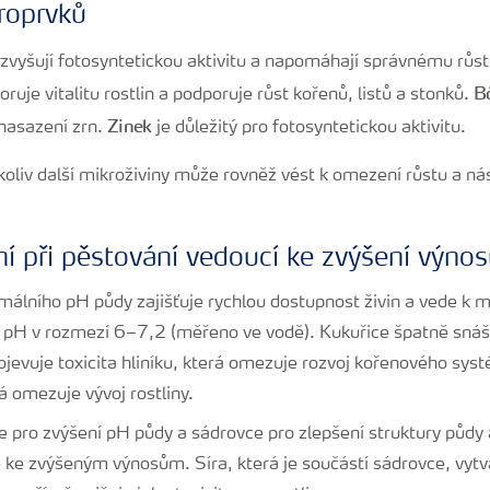
roprvků
zvyšují fotosyntetickou aktivitu a napomáhají správnému růst
B
ruje vitalitu rostlin a podporuje růst kořenů, listů a stonků.
Zinek
 nasazení zrn.
je důležitý pro fotosyntetickou aktivitu.
oliv další mikroživiny může rovněž vést k omezení růstu a n
ní při pěstování vedoucí ke zvýšení výnos
málního pH půdy zajišťuje rychlou dostupnost živin a vede k m
 pH v rozmezí 6–7,2 (měřeno ve vodě). Kukuřice špatně snáš
ojevuje toxicita hliníku, která omezuje rozvoj kořenového syst
 omezuje vývoj rostliny.
e pro zvýšení pH půdy a sádrovce pro zlepšení struktury půdy a
ke zvýšeným výnosům. Síra, která je součástí sádrovce, vytv