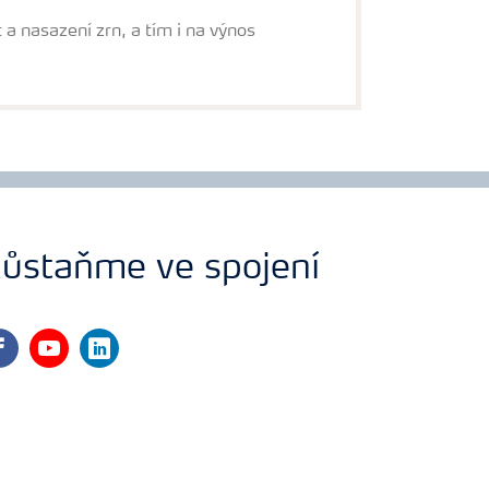
t a nasazení zrn, a tím i na výnos
ůstaňme ve spojení
cebook
youtube
linkedin