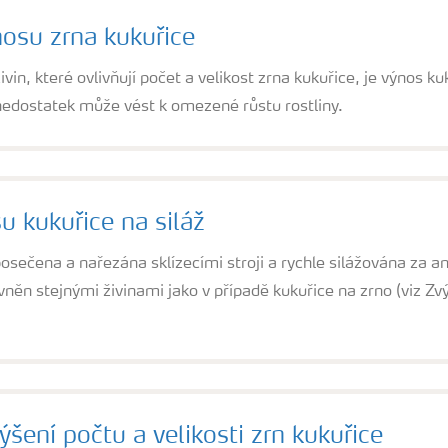
nosu zrna kukuřice
vin, které ovlivňují počet a velikost zrna kukuřice, je výnos ku
 nedostatek může vést k omezené růstu rostliny.
u kukuřice na siláž
 posečena a nařezána sklízecími stroji a rychle silážována za 
ivněn stejnými živinami jako v případě kukuřice na zrno (viz Zvý
ýšení počtu a velikosti zrn kukuřice