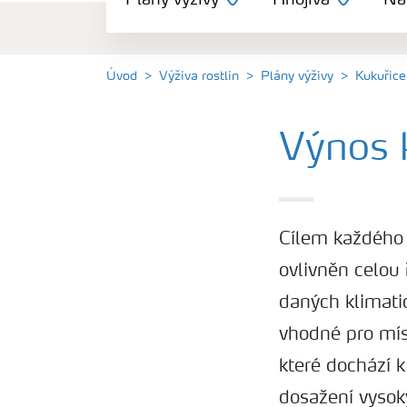
Plány výživy
Hnojiva
Nás
Hnojiva
Nástroje a služby
Úvod
Výživa rostlin
Plány výživy
Kukuřice
Bezpečnost hnojiv
Výnos 
Dokumenty
Cílem každého 
Yara email klub
ovlivněn celou
daných klimati
Kontakty
vhodné pro mís
které dochází k
dosažení vysok