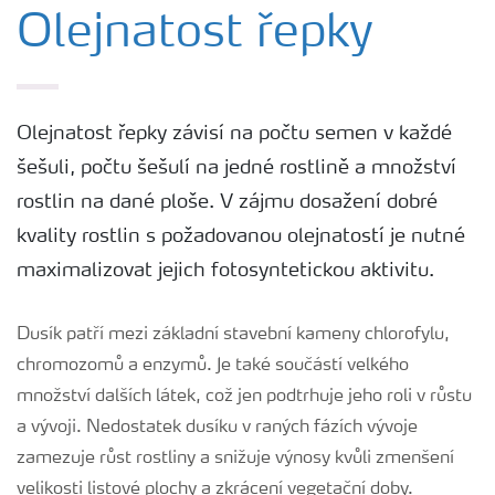
Plány výživy
Olejnatost řepky
Hnojiva
Olejnatost řepky závisí na počtu semen v každé
Nástroje a služby
šešuli, počtu šešulí na jedné rostlině a množství
rostlin na dané ploše. V zájmu dosažení dobré
Bezpečnost hnojiv
kvality rostlin s požadovanou olejnatostí je nutné
maximalizovat jejich fotosyntetickou aktivitu.
Dokumenty
Dusík patří mezi základní stavební kameny chlorofylu,
chromozomů a enzymů. Je také součástí velkého
Yara email klub
množství dalších látek, což jen podtrhuje jeho roli v růstu
a vývoji. Nedostatek dusíku v raných fázích vývoje
Kontakty
zamezuje růst rostliny a snižuje výnosy kvůli zmenšení
velikosti listové plochy a zkrácení vegetační doby.