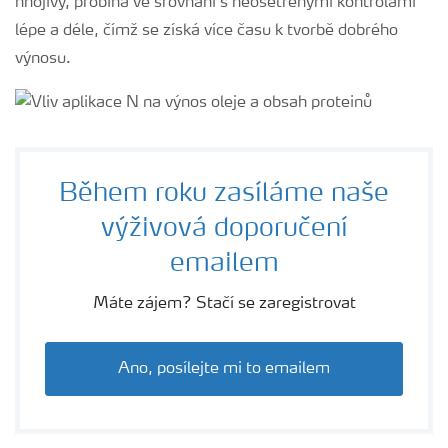
hnojivy, probíhá ve srovnání s neošetřenými kontrolami
lépe a déle, čímž se získá více času k tvorbě dobrého
výnosu.
Během roku zasíláme naše
výživová doporučení
emailem
Máte zájem? Stačí se zaregistrovat
Ano, posílejte mi to emailem