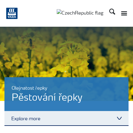
Hledat
Toggle
Toggle country language
Olejnatost řepky
Pěstování řepky
Explore more
Toggl