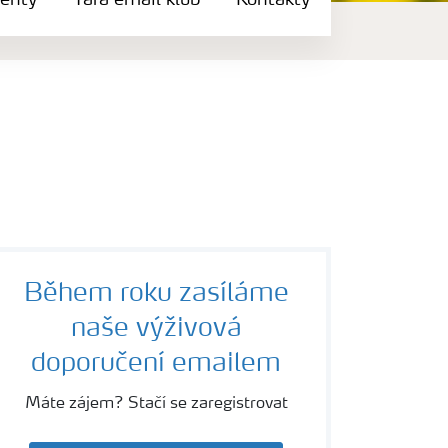
enty
Yara email klub
Kontakty
Během roku zasíláme
naše výživová
doporučení emailem
Máte zájem? Stačí se zaregistrovat