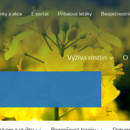
nky a akce
E-portál
Příbalové letáky
Bezpečnostní 
Výživa rostlin
O 