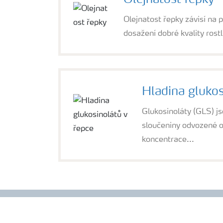
Olejnatost řepky
Olejnatost řepky závisí na 
dosažení dobré kvality rost
Hladina glukos
Glukosinoláty (GLS) js
sloučeniny odvozené od
koncentrace...