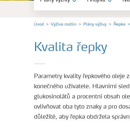
Plány výživy
Hnojiva
Nás
Hnojiva
Nástroje a služby
Úvod
Výživa rostlin
Plány výživy
Řepka
Bezpečnost hnojiv
Kvalita řepky
Dokumenty
Parametry kvality řepkového oleje z
Yara email klub
konečného uživatele. Hlavními sle
glukosinolátů a procentní obsah ol
Kontakty
ovlivňovat oba tyto znaky a pro dos
důležité, aby řepka obdržela správn