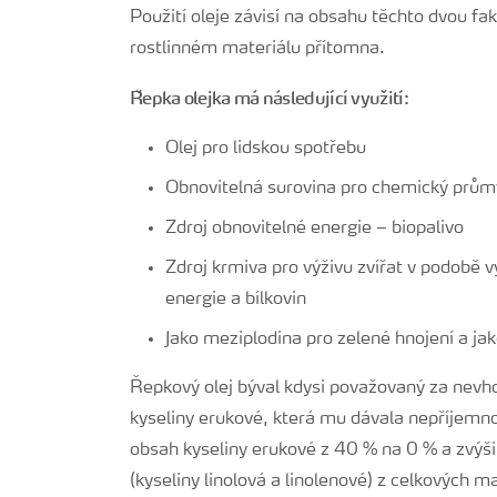
Použití oleje závisí na obsahu těchto dvou fak
rostlinném materiálu přítomna.
Řepka olejka má následující využití:
Olej pro lidskou spotřebu
Obnovitelná surovina pro chemický prům
Zdroj obnovitelné energie – biopalivo
Zdroj krmiva pro výživu zvířat v podobě 
energie a bílkovin
Jako meziplodina pro zelené hnojení a jak
Řepkový olej býval kdysi považovaný za nevh
kyseliny erukové, která mu dávala nepříjemno
obsah kyseliny erukové z 40 % na 0 % a zvýš
(kyseliny linolová a linolenové) z celkových 