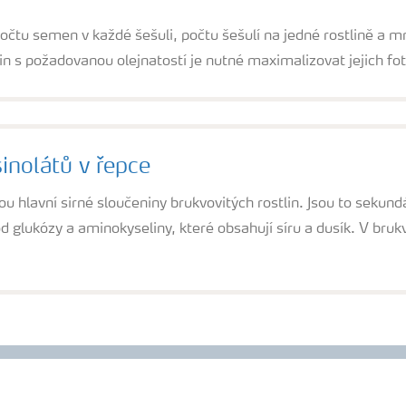
počtu semen v každé šešuli, počtu šešulí na jedné rostlině a m
lin s požadovanou olejnatostí je nutné maximalizovat jejich fot
inolátů v řepce
ou hlavní sirné sloučeniny brukvovitých rostlin. Jsou to sekund
 glukózy a aminokyseliny, které obsahují síru a dusík. V bruk