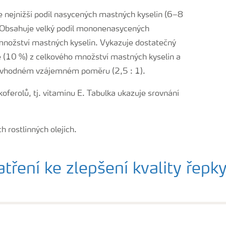
je nejnižší podíl nasycených mastných kyselin (6–8
. Obsahuje velký podíl mononenasycených
množství mastných kyselin. Vykazuje dostatečný
vé (10 %) z celkového množství mastných kyselin a
 ve vhodném vzájemném poměru (2,5 : 1).
oferolů, tj. vitamínu E. Tabulka ukazuje srovnání
tření ke zlepšení kvality řepk