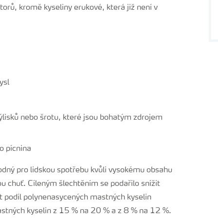
torů, kromě kyseliny erukové, která již není v
ysl
výlisků nebo šrotu, které jsou bohatým zdrojem
o pícnina
odný pro lidskou spotřebu kvůli vysokému obsahu
u chuť. Cíleným šlechtěním se podařilo snížit
it podíl polynenasycených mastných kyselin
mastných kyselin z 15 % na 20 % a z 8 % na 12 %.