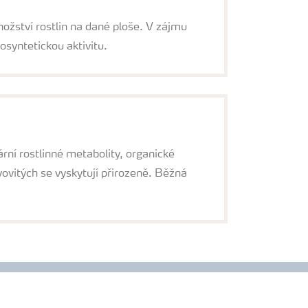
nožství rostlin na dané ploše. V zájmu
osyntetickou aktivitu.
ární rostlinné metabolity, organické
vovitých se vyskytují přirozeně. Běžná