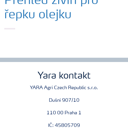
Přehled živin pro
řepku olejku
Hnojiva
Nástroje a služby
Bezpečnost hnojiv
Dokumenty
Yara kontakt
Yara email klub
YARA Agri Czech Republic s.r.o.
Dušní 907/10
Kontakty
110 00 Praha 1
IČ: 45805709