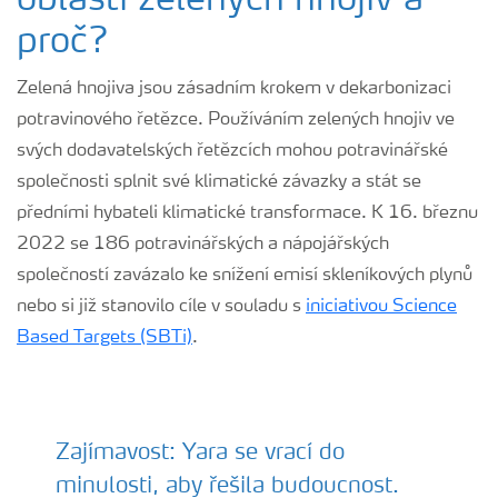
oblasti zelených hnojiv a
proč?
Zelená hnojiva jsou zásadním krokem v dekarbonizaci
potravinového řetězce. Používáním zelených hnojiv ve
svých dodavatelských řetězcích mohou potravinářské
společnosti splnit své klimatické závazky a stát se
předními hybateli klimatické transformace. K 16. březnu
2022 se 186 potravinářských a nápojářských
společností zavázalo ke snížení emisí skleníkových plynů
nebo si již stanovilo cíle v souladu s
iniciativou Science
Based Targets (SBTi)
.
Zajímavost: Yara se vrací do
Historická fotografie elektrolyzérů v závodě Yara Glomfjord
minulosti, aby řešila budoucnost.