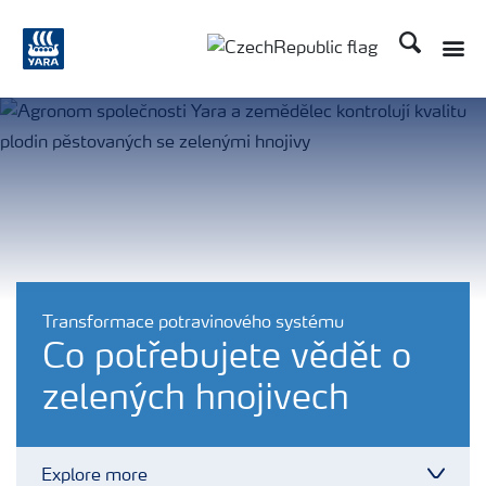
Hledat
Toggle
Toggle country language
Transformace potravinového systému
Co potřebujete vědět o
zelených hnojivech
Explore more
Toggl