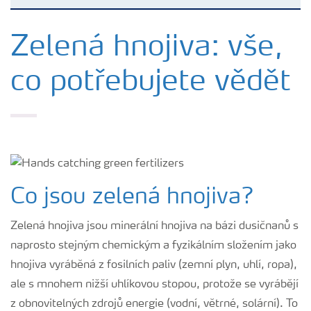
Plány výživy
Zelená hnojiva: vše,
co potřebujete vědět
Hnojiva
Nástroje a služby
Bezpečnost hnojiv
Co jsou zelená hnojiva?
Dokumenty
Zelená hnojiva jsou minerální hnojiva na bázi dusičnanů s
naprosto stejným chemickým a fyzikálním složením jako
Yara email klub
hnojiva vyráběná z fosilních paliv (zemní plyn, uhlí, ropa),
ale s mnohem nižší uhlíkovou stopou, protože se vyrábějí
Kontakty
z obnovitelných zdrojů energie (vodní, větrné, solární). To