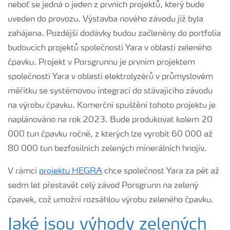
neboť se jedná o jeden z prvních projektů, který bude
uveden do provozu. Výstavba nového závodu již byla
zahájena. Pozdější dodávky budou začleněny do portfolia
budoucích projektů společnosti Yara v oblasti zeleného
čpavku. Projekt v Porsgrunnu je prvním projektem
společnosti Yara v oblasti elektrolyzérů v průmyslovém
měřítku se systémovou integrací do stávajícího závodu
na výrobu čpavku. Komerční spuštění tohoto projektu je
naplánováno na rok 2023. Bude produkovat kolem 20
000 tun čpavku ročně, z kterých lze vyrobit 60 000 až
80 000 tun bezfosilních zelených minerálních hnojiv.
V rámci
projektu HEGRA
chce společnost Yara za pět až
sedm let přestavět celý závod Porsgrunn na zelený
čpavek, což umožní rozsáhlou výrobu zeleného čpavku.
Jaké jsou výhody zelených