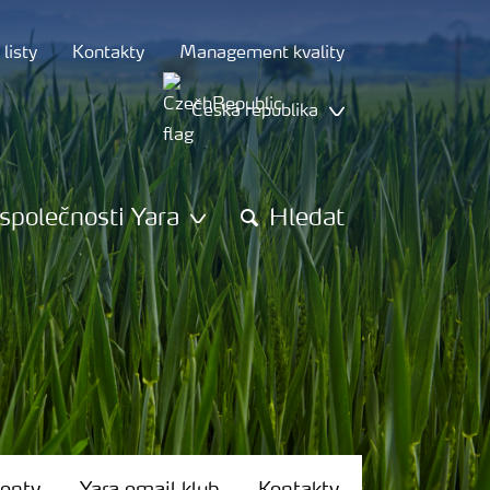
listy
Kontakty
Management kvality
Česká republika
společnosti Yara
Hledat