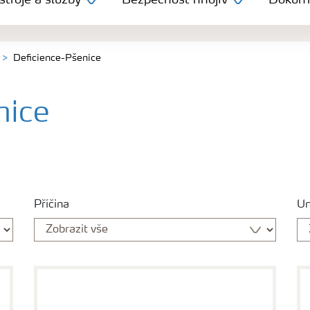
troje a služby
Bezpečnost hnojiv
Dokum
Deficience-Pšenice
nice
Příčina
Um