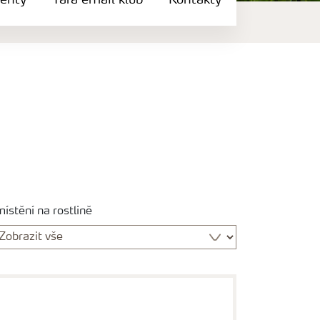
enty
Yara email klub
Kontakty
ístění na rostlině