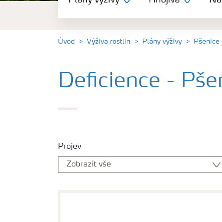
Plány výživy
Hnojiva
Nás
Hnojiva
Nástroje a služby
Úvod
Výživa rostlin
Plány výživy
Pšenice
Bezpečnost hnojiv
Deficience - Pše
Dokumenty
Yara email klub
Projev
Kontakty