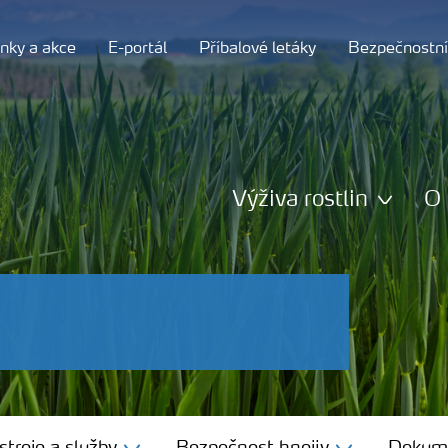
nky a akce
E-portál
Příbalové letáky
Bezpečnostní 
Výživa rostlin
O 