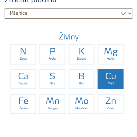
Změnit plodinu
Hnojiva
Nástroje a služby
Živiny
N
P
K
Mg
Bezpečnost hnojiv
Dusík
Fosfor
Draslík
Hořčík
Dokumenty
Ca
S
B
Cu
Vápník
Síra
Bór
Měď
Yara email klub
Fe
Mn
Mo
Zn
Železo
Mangan
Molybden
Zinek
Kontakty