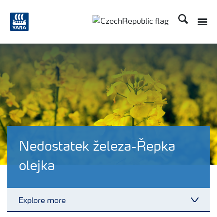
Hledat
Toggle
Toggle country language
Nedostatek železa-Řepka
olejka
Explore more
Toggl