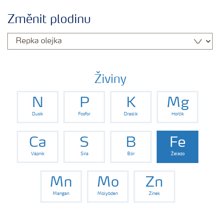
Plány výživy
Změnit plodinu
Hnojiva
Nástroje a služby
Živiny
N
P
K
Mg
Bezpečnost hnojiv
Dusík
Fosfor
Draslík
Hořčík
Dokumenty
Ca
S
B
Fe
Vápník
Síra
Bór
Železo
Yara email klub
Mn
Mo
Zn
Mangan
Molybden
Zinek
Kontakty