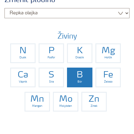
Změnit plodinu
Hnojiva
Nástroje a služby
Živiny
N
P
K
Mg
Bezpečnost hnojiv
Dusík
Fosfor
Draslík
Hořčík
Dokumenty
Ca
S
B
Fe
Vápník
Síra
Bór
Železo
Yara email klub
Mn
Mo
Zn
Mangan
Molybden
Zinek
Kontakty