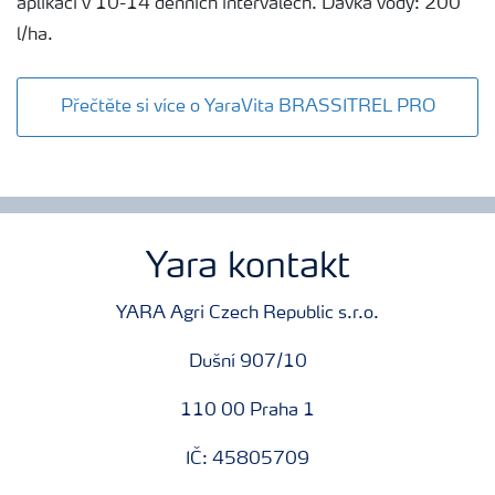
aplikaci v 10-14 denních intervalech. Dávka vody: 200
l/ha.
Přečtěte si více o YaraVita BRASSITREL PRO
Yara kontakt
YARA Agri Czech Republic s.r.o.
Dušní 907/10
110 00 Praha 1
IČ: 45805709