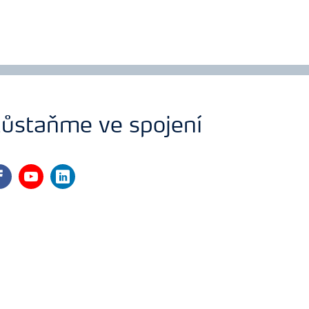
ůstaňme ve spojení
cebook
youtube
linkedin