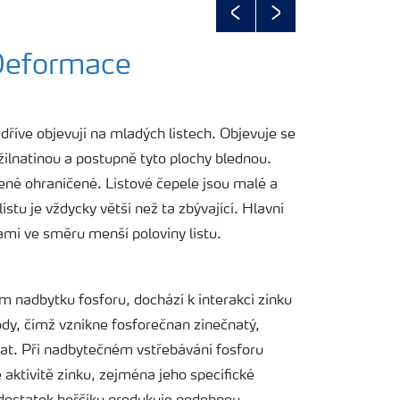
Previous
Next
 Deformace
jdříve objevují na mladých listech. Objevuje se
ilnatinou a postupně tyto plochy blednou.
ené ohraničené. Listové čepele jsou malé a
istu je vždycky větší než ta zbývající. Hlavní
kami ve směru menší poloviny listu.
 nadbytku fosforu, dochází k interakci zinku
dy, čímž vznikne fosforečnan zinečnatý,
at. Při nadbytečném vstřebávání fosforu
 aktivitě zinku, zejména jeho specifické