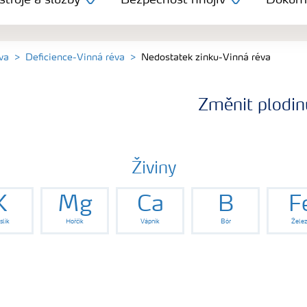
troje a služby
Bezpečnost hnojiv
Dokum
va
Deficience-Vinná réva
Nedostatek zinku-Vinná réva
Změnit plodin
Živiny
K
Mg
Ca
B
F
slík
Hořčík
Vápník
Bór
Žele