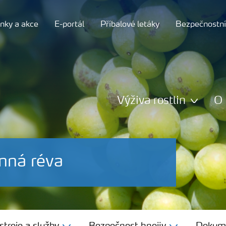
nky a akce
E-portál
Příbalové letáky
Bezpečnostní 
Výživa rostlin
O 
nná réva