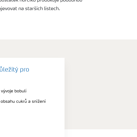
dostatek hořčíku produkuje podobnou
ojevovat na starších listech.
ůležitý pro
 vývoje bobulí
í obsahu cukrů a snížení