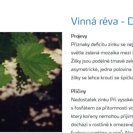
Vinná réva -
Projevy
Příznaky deficitu zinku se ne
světle zelená mozaika mezi ž
Žilky jsou podélně tmavě zel
asymetrické, jedna polovina l
žilky se lehce kroutí se špič
Příčiny
Nedostatek zinku Při vysokém
s fosfátem za přitomnosti vo
který kořeny nemohou přijím
dochází v rostlině k omezené