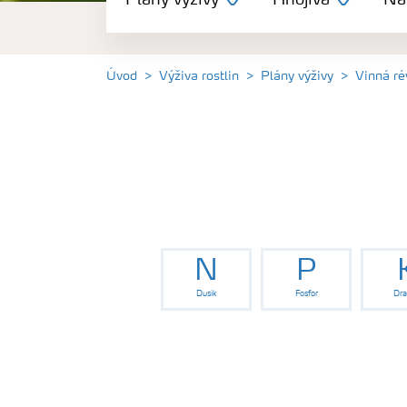
Plány výživy
Hnojiva
Nás
Hnojiva
Nástroje a služby
Úvod
Výživa rostlin
Plány výživy
Vinná ré
Bezpečnost hnojiv
Dokumenty
Yara email klub
N
P
Dusík
Fosfor
Dra
Kontakty