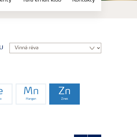
enty
Yara email klub
Kontakty
u
e
Mn
Zn
zo
Mangan
Zinek