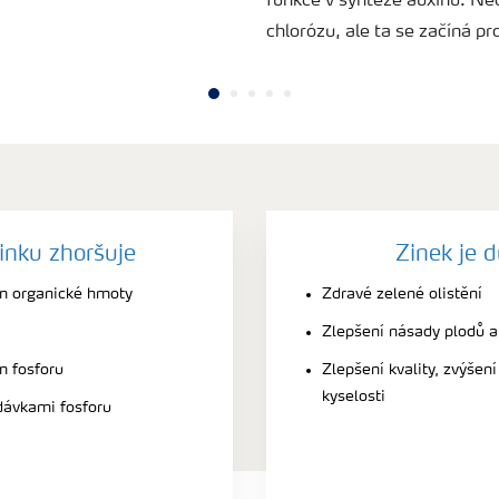
funkce v syntéze auxinů. Ne
chlorózu, ale ta se začíná pr
inku zhoršuje
Zinek je d
m organické hmoty
Zdravé zelené olistění
Zlepšení násady plodů a
 fosforu
Zlepšení kvality, zvýšen
kyselosti
dávkami fosforu