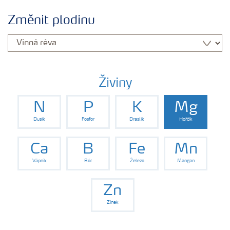
Plány výživy
Změnit plodinu
Hnojiva
Nástroje a služby
Živiny
N
P
K
Mg
Bezpečnost hnojiv
Dusík
Fosfor
Draslík
Hořčík
Dokumenty
Ca
B
Fe
Mn
Vápník
Bór
Železo
Mangan
Yara email klub
Zn
Zinek
Kontakty