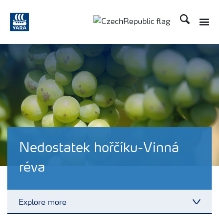
Hledat
Toggle
Toggle country language
Nedostatek hořčíku-Vinná
réva
Explore more
Toggl