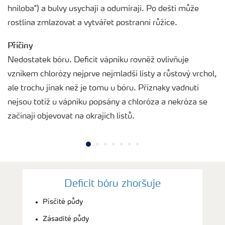
hniloba") a bulvy usychají a odumírají. Po dešti může
rostlina zmlazovat a vytvářet postranní růžice.
Příčiny
Nedostatek bóru. Deficit vápníku rovněž ovlivňuje
vznikem chlorózy nejprve nejmladší listy a růstový vrchol,
ale trochu jinak než je tomu u bóru. Příznaky vadnutí
nejsou totiž u vápníku popsány a chloróza a nekróza se
začínají objevovat na okrajích listů.
Deficit bóru zhoršuje
Písčité půdy
Zásadité půdy