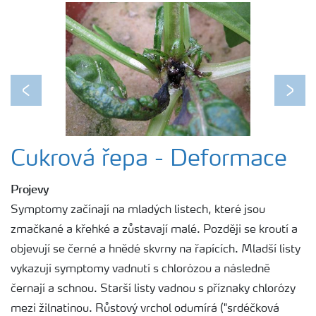
Previous
Next
Cukrová řepa - Deformace
Projevy
Symptomy začínají na mladých listech, které jsou
zmačkané a křehké a zůstavají malé. Později se kroutí a
objevují se černé a hnědé skvrny na řapících. Mladší listy
vykazují symptomy vadnutí s chlorózou a následně
černají a schnou. Starší listy vadnou s příznaky chlorózy
mezi žilnatinou. Růstový vrchol odumírá ("srdéčková