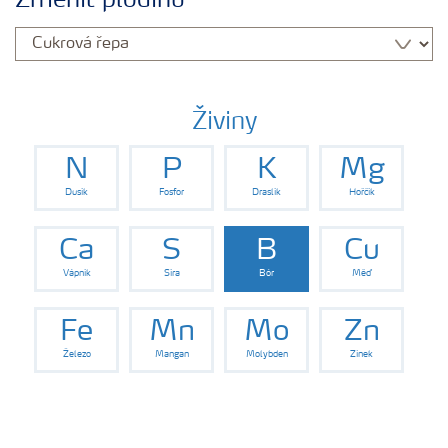
Změnit plodinu
Hnojiva
Nástroje a služby
Živiny
N
P
K
Mg
Bezpečnost hnojiv
Dusík
Fosfor
Draslík
Hořčík
Dokumenty
Ca
S
B
Cu
Vápník
Síra
Bór
Měď
Yara email klub
Fe
Mn
Mo
Zn
Železo
Mangan
Molybden
Zinek
Kontakty