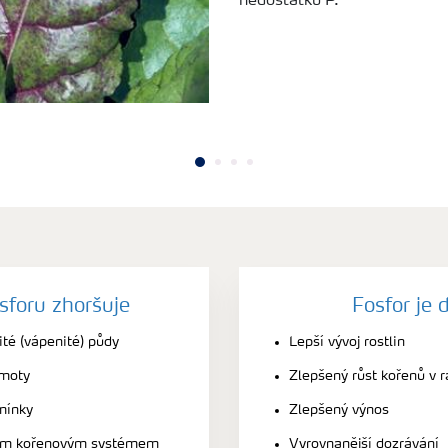
nedostatku P.
sforu zhoršuje
Fosfor je 
té (vápenité) půdy
Lepší vývoj rostlin
hmoty
Zlepšený růst kořenů v r
mínky
Zlepšený výnos
tým kořenovým systémem
Vyrovnanější dozrávání