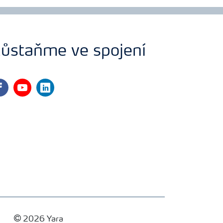
ůstaňme ve spojení
cebook
youtube
linkedin
2026 Yara