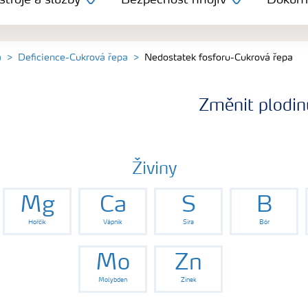
troje a služby
Bezpečnost hnojiv
Dokum
a
Deficience-Cukrová řepa
Nedostatek fosforu-Cukrová řepa
Změnit plodin
Živiny
Mg
Ca
S
B
Hořčík
Vápník
Síra
Bór
Mo
Zn
Molybden
Zinek