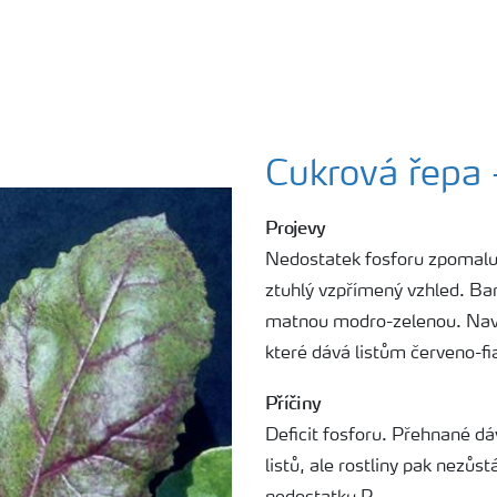
Cukrová řepa
Projevy
Nedostatek fosforu zpomaluje
ztuhlý vzpřímený vzhled. Bar
matnou modro-zelenou. Navíc
které dává listům červeno-fia
Příčiny
Deficit fosforu. Přehnané d
listů, ale rostliny pak nezůs