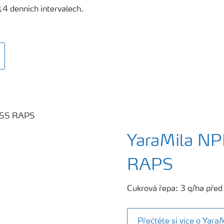
14 denních intervalech.
YaraMila N
RAPS
Cukrová řepa: 3 q/ha před
Přečtěte si více o Ya