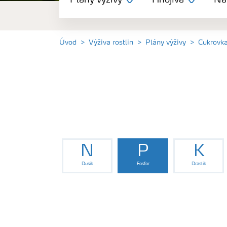
Plány výživy
Hnojiva
Nás
Hnojiva
Nástroje a služby
Úvod
Výživa rostlin
Plány výživy
Cukrovk
Bezpečnost hnojiv
Dokumenty
Yara email klub
N
P
K
Dusík
Fosfor
Draslík
Kontakty