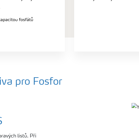
P
apacitou fosfátů
va pro Fosfor
S
ravých listů. Při