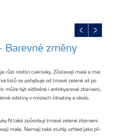
Previous
Next
 - Barevné změny
 růst rostlin cukrovky. Zůstavají malé a maí
va listů se pohybuje od tmavě zelené až po
 může být viditelné i antokyanové zbarvení,
lové odstíny v místech žilnatiny a okolo.
ávky N také způsobují tmavě zelené zbarvení
távají malé. Nemají také ztuhlý vzhled jako při