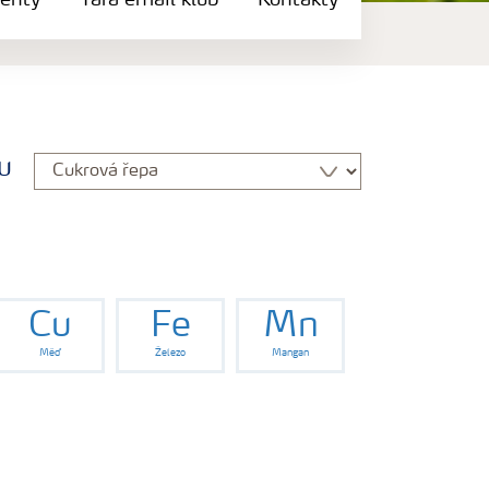
enty
Yara email klub
Kontakty
u
Cu
Fe
Mn
Měď
Železo
Mangan